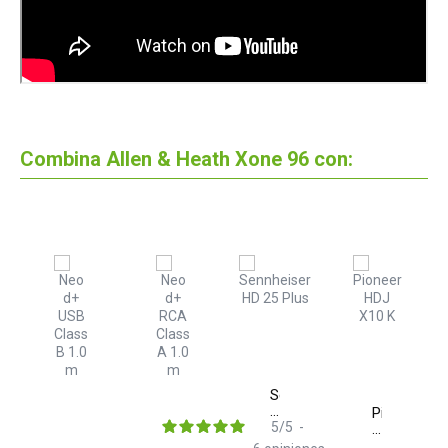
Combina Allen & Heath Xone 96 con:
Sennheiser
HD
Pioneer
25
5
/
5
-
DJ
roof
Plus
HDJ
e