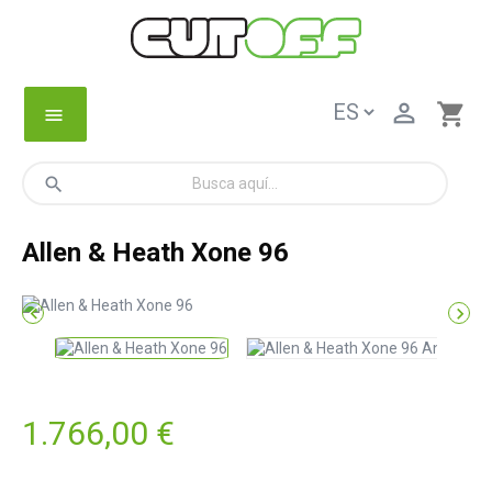

shopping_cart
menu
search
Allen & Heath Xone 96


1.766,00 €