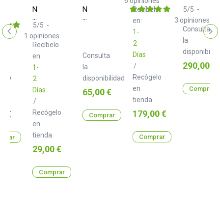
6
opiniones
X10
Neo
Neo
Recíbelo
5
/
5
-
elo
K
d+
d+
3
opiniones
en:
Black
ugs
USB
RCA
5
/
5
-
Consulta
1-
Class
Class
1
opiniones
B
A
la
2
Recíbelo
1.0
1.0
disponibilid
Días
Consulta
m
en:
m
Precio
290,00 €
/
la
1-
Recógelo
gelo
disponibilidad
2
en
Comprar
Días
Precio
65,00 €
tienda
a
/
Precio
o
Recógelo
179,00 €
0 €
Comprar
en
tienda
Comprar
prar
Precio
29,00 €
Comprar