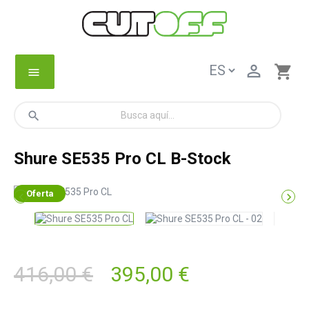

shopping_cart
menu
search
Shure SE535 Pro CL B-Stock
Oferta


416,00 €
395,00 €