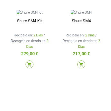
Shure SM4 Kit
Shure SM4
Recíbelo en:
2 Días
/
Recíbelo en:
2 Días
/
Recógelo en tienda en
2
Recógelo en tienda en
2
Días
Días
Precio
Precio
279,00 €
217,00 €
shopping_cart
shopping_cart