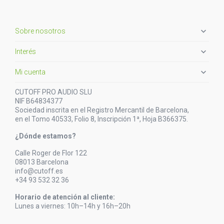

Sobre nosotros

Interés

Mi cuenta
CUTOFF PRO AUDIO SLU
NIF B64834377
Sociedad inscrita en el Registro Mercantil de Barcelona,
en el Tomo 40533, Folio 8, Inscripción 1ª, Hoja B366375.
¿Dónde estamos?
Calle Roger de Flor 122
08013 Barcelona
info@cutoff.es
+34 93 532 32 36
Horario de atención al cliente:
Lunes a viernes: 10h–14h y 16h–20h