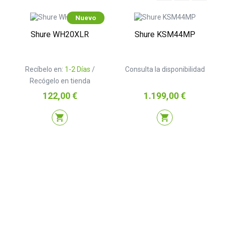
Nuevo
Shure WH20XLR
Shure KSM44MP
Recíbelo en:
1-2 Días
/
Consulta la disponibilidad
Recógelo en tienda
Precio
Precio
122,00 €
1.199,00 €
shopping_cart
shopping_cart