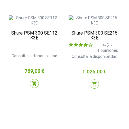
Shure PSM 300 SE112
Shure PSM 300 SE215
K3E
K3E
4
/
5
-
1
opiniones
Consulta la disponibilidad
Consulta la disponibilidad
Precio
769,00 €
Precio
1.025,00 €
shopping_cart
shopping_cart