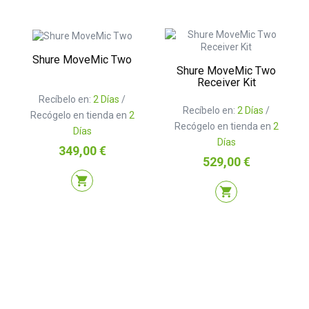
Shure MoveMic Two
Shure MoveMic Two
Receiver Kit
Recíbelo en:
2 Días
/
Recíbelo en:
2 Días
/
Recógelo en tienda en
2
Recógelo en tienda en
2
Días
Días
Precio
349,00 €
Precio
529,00 €
shopping_cart
shopping_cart