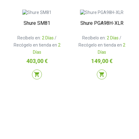
Shure SM81
Shure PGA98H-XLR
Recíbelo en:
2 Días
/
Recíbelo en:
2 Días
/
Recógelo en tienda en
2
Recógelo en tienda en
2
Días
Días
Precio
Precio
403,00 €
149,00 €
shopping_cart
shopping_cart