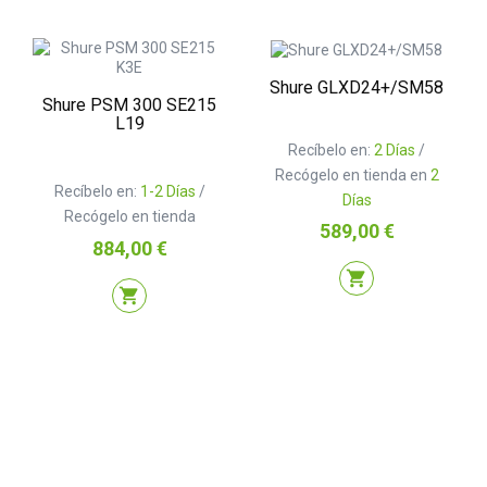
Shure GLXD24+/SM58
Shure PSM 300 SE215
L19
Recíbelo en:
2 Días
/
Recógelo en tienda en
2
Recíbelo en:
1-2 Días
/
Días
Recógelo en tienda
Precio
589,00 €
Precio
884,00 €
shopping_cart
shopping_cart