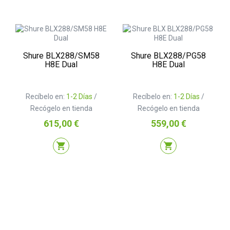
Shure BLX288/SM58
Shure BLX288/PG58
H8E Dual
H8E Dual
Recíbelo en:
1-2 Días
/
Recíbelo en:
1-2 Días
/
Recógelo en tienda
Recógelo en tienda
Precio
Precio
615,00 €
559,00 €
shopping_cart
shopping_cart