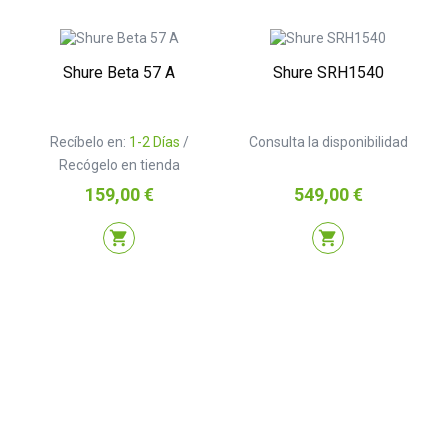
Shure Beta 57 A
Shure SRH1540
Recíbelo en:
1-2 Días
/
Consulta la disponibilidad
Recógelo en tienda
Precio
Precio
159,00 €
549,00 €
shopping_cart
shopping_cart