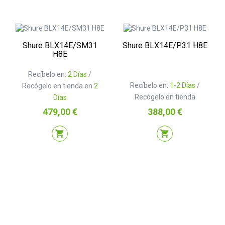
Shure BLX14E/SM31
Shure BLX14E/P31 H8E
H8E
Recíbelo en:
2 Días
/
Recíbelo en:
1-2 Días
/
Recógelo en tienda en
2
Recógelo en tienda
Días
Precio
Precio
479,00 €
388,00 €
shopping_cart
shopping_cart