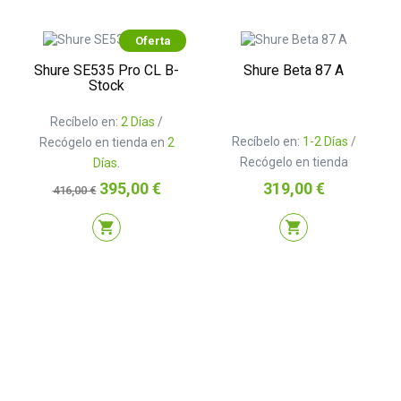
Oferta
Shure SE535 Pro CL B-
Shure Beta 87 A
Stock
Recíbelo en:
2 Días
/
Recíbelo en:
1-2 Días
/
Recógelo en tienda en
2
Recógelo en tienda
Días.
Precio
Precio
Precio
395,00 €
319,00 €
416,00 €
base
shopping_cart
shopping_cart