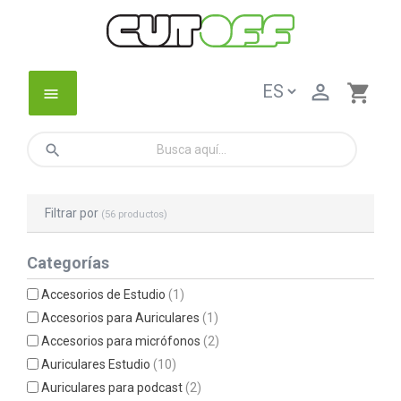

shopping_cart
menu
search
Filtrar por
(56 productos)
Categorías
Accesorios de Estudio
(1)
Accesorios para Auriculares
(1)
Accesorios para micrófonos
(2)
Auriculares Estudio
(10)
Auriculares para podcast
(2)