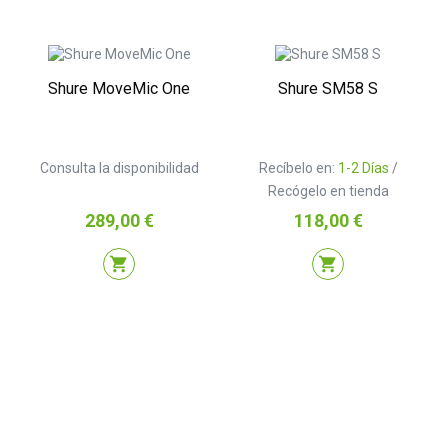
Shure MoveMic One
Shure SM58 S
Consulta la disponibilidad
Recíbelo en:
1-2 Días
/
Recógelo en tienda
Precio
Precio
289,00 €
118,00 €
shopping_cart
shopping_cart