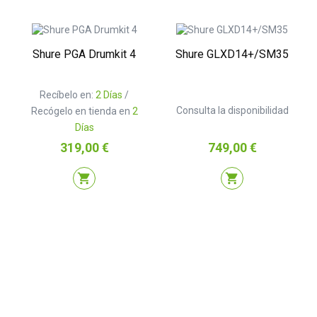
Shure PGA Drumkit 4
Shure GLXD14+/SM35
Recíbelo en:
2 Días
/
Consulta la disponibilidad
Recógelo en tienda en
2
Días
Precio
Precio
319,00 €
749,00 €
shopping_cart
shopping_cart