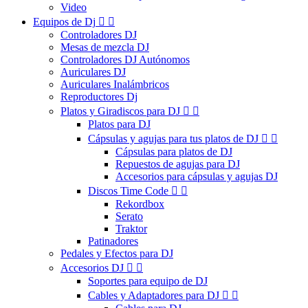
Video
Equipos de Dj


Controladores DJ
Mesas de mezcla DJ
Controladores DJ Autónomos
Auriculares DJ
Auriculares Inalámbricos
Reproductores Dj
Platos y Giradiscos para DJ


Platos para DJ
Cápsulas y agujas para tus platos de DJ


Cápsulas para platos de DJ
Repuestos de agujas para DJ
Accesorios para cápsulas y agujas DJ
Discos Time Code


Rekordbox
Serato
Traktor
Patinadores
Pedales y Efectos para DJ
Accesorios DJ


Soportes para equipo de DJ
Cables y Adaptadores para DJ

