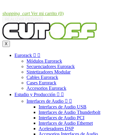
shopping_cart
Ver mi carrito
(0)
REALIZAR PEDIDO
X
Eurorack


Módulos Eurorack
Secuenciadores Eurorack
Sintetizadores Modular
Cables Eurorack
Cases Eurorack
Accesorios Eurorack
Estudio y Producción


Interfaces de Audio


Interfaces de Audio USB
Interfaces de Audio Thunderbolt
Interfaces de Audio PCI
Interfaces de Audio Ethernet
Aceleradores DSP
Accesorios Interfaces de Audio