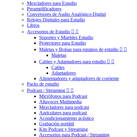
Mezcladores para Estudio
Preamplificadores
Conversores de Audio Analógico-Digital
Relojes Digitales para Estudio
Libros
Accesorios de Estudio


Soportes y Muebles Estudio
Protectores para Estudio
Maletas y Bolsas para equipos de estudio


Maletas
Cables y Adaptadores para estudio


Cables
Adaptadores
Alimentadores y adaptadores de corriente
Packs de estudio
Podcast / Streaming


Micrófonos para Podcast
Altavoces Multimedia
Mezcladores para podcast
Auriculares para podcast
Acondicionamiento acústico
Grabación portátil
Kits Podcast y Streaming
Accesorios para Podcast / Streaming