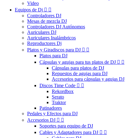
Video
Equipos de Dj


Controladores DJ
Mesas de mezcla DJ
Controladores DJ Autónomos
Auriculares DJ
Auriculares Inalámbricos
Reproductores Dj
Platos y Giradiscos para DJ


Platos para DJ
Cápsulas y agujas para tus platos de DJ


Cápsulas para platos de DJ
Repuestos de agujas para DJ
Accesorios para cápsulas y agujas DJ
Discos Time Code


Rekordbox
Serato
Traktor
Patinadores
Pedales y Efectos para DJ
Accesorios DJ


Soportes para equipo de DJ
Cables y Adaptadores para DJ

