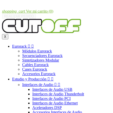
shopping_cart
Ver mi carrito
(0)
REALIZAR PEDIDO
X
Eurorack


Módulos Eurorack
Secuenciadores Eurorack
Sintetizadores Modular
Cables Eurorack
Cases Eurorack
Accesorios Eurorack
Estudio y Producción


Interfaces de Audio


Interfaces de Audio USB
Interfaces de Audio Thunderbolt
Interfaces de Audio PCI
Interfaces de Audio Ethernet
Aceleradores DSP
Accesorios Interfaces de Audio