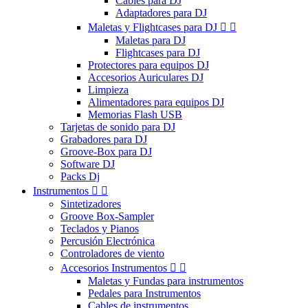
Cables para DJ
Adaptadores para DJ
Maletas y Flightcases para DJ


Maletas para DJ
Flightcases para DJ
Protectores para equipos DJ
Accesorios Auriculares DJ
Limpieza
Alimentadores para equipos DJ
Memorias Flash USB
Tarjetas de sonido para DJ
Grabadores para DJ
Groove-Box para DJ
Software DJ
Packs Dj
Instrumentos


Sintetizadores
Groove Box-Sampler
Teclados y Pianos
Percusión Electrónica
Controladores de viento
Accesorios Instrumentos


Maletas y Fundas para instrumentos
Pedales para Instrumentos
Cables de instrumentos