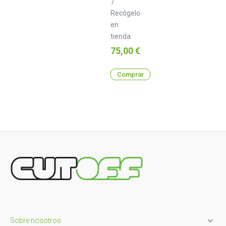
/
Recógelo
en
tienda
Precio
75,00 €
Comprar

Sobre nosotros