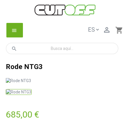

shopping_cart
menu
search
Rode NTG3
685,00 €