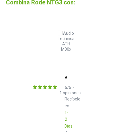
Combina Rode NTG3 con:
Audio
Technica
ATH
5
/
5
-
M30x
1
opiniones
Recíbelo
en:
1-
2
Días