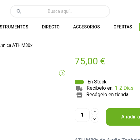
search
NSTRUMENTOS
DIRECTO
ACCESORIOS
OFERTAS
chnica ATH M30x
75,00 €

En Stock
Recíbelo en:
1-2 Días
Recógelo en tienda
Añadir a