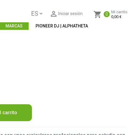

Mi carrito
shopping_cart
Iniciar sesión
0
0,00 €
MARCAS
PIONEER DJ | ALPHATHETA
l carrito