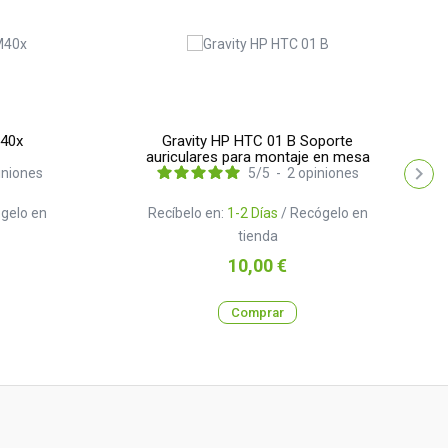
M40x
Gravity HP HTC 01 B Soporte
auriculares para montaje en mesa
iniones
5
/
5
-
2
opiniones
gelo en
Recíbelo en:
1-2 Días
/ Recógelo en
tienda
Precio
10,00 €
Comprar