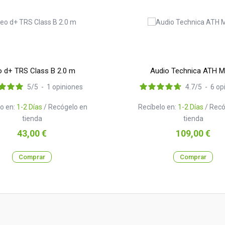
 d+ TRS Class B 2.0 m
Audio Technica ATH 
5
/
5
-
1
opiniones
4.7
/
5
-
6
op
o en:
1-2 Días
/ Recógelo en
Recíbelo en:
1-2 Días
/ Recó
tienda
tienda
Precio
Precio
43,00 €
109,00 €
Comprar
Comprar