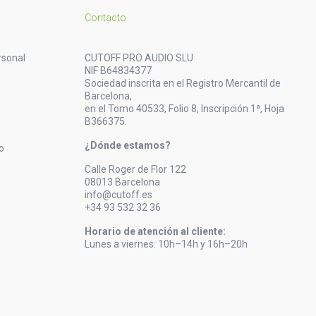
Contacto
rsonal
CUTOFF PRO AUDIO SLU
NIF B64834377
Sociedad inscrita en el Registro Mercantil de
Barcelona,
en el Tomo 40533, Folio 8, Inscripción 1ª, Hoja
B366375.
¿Dónde estamos?
o
Calle Roger de Flor 122
08013 Barcelona
info@cutoff.es
+34 93 532 32 36
Horario de atención al cliente:
Lunes a viernes: 10h–14h y 16h–20h