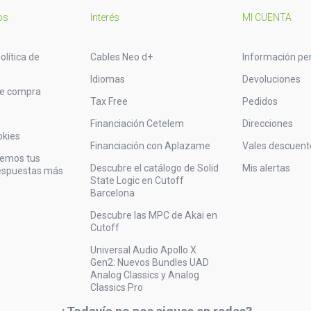
os
Interés
MI CUENTA
olítica de
Cables Neo d+
Información pe
Idiomas
Devoluciones
de compra
Tax Free
Pedidos
Financiación Cetelem
Direcciones
okies
Financiación con Aplazame
Vales descuent
vemos tus
Descubre el catálogo de Solid
Mis alertas
respuestas más
State Logic en Cutoff
Barcelona
Descubre las MPC de Akai en
Cutoff
Universal Audio Apollo X
Gen2: Nuevos Bundles UAD
Analog Classics y Analog
Classics Pro