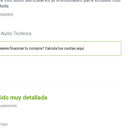
 son unos auriculares profesionales para estudio con
lada
niones
ieres financiar tu compra? Calcula tus cuotas aquí.
ido muy detallada
tuaciones
campo