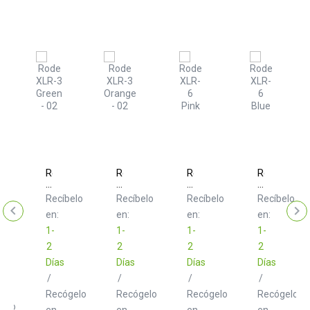
Rode
Rode
Rode
Rode
XLR-
XLR-
XLR-
XLR-
m
3
3
6
6
o
Recíbelo
Recíbelo
Recíbelo
Recíbelo
Green
Orange
Pink
Blue
elo
en:
en:
en:
en:
1-
1-
1-
1-
2
2
2
2
Días
Días
Días
Días
/
/
/
/
Recógelo
Recógelo
Recógelo
Recógelo
gelo
en
en
en
en