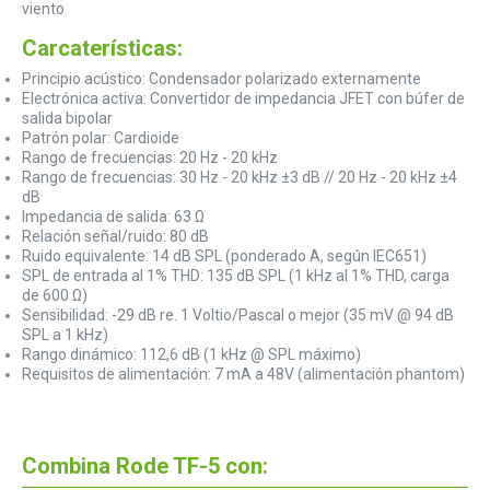
viento
Carcaterísticas:
Principio acústico: Condensador polarizado externamente
Electrónica activa: Convertidor de impedancia JFET con búfer de
salida bipolar
Patrón polar: Cardioide
Rango de frecuencias: 20 Hz - 20 kHz
Rango de frecuencias: 30 Hz - 20 kHz ±3 dB // 20 Hz - 20 kHz ±4
dB
Impedancia de salida: 63 Ω
Relación señal/ruido: 80 dB
Ruido equivalente: 14 dB SPL (ponderado A, según IEC651)
SPL de entrada al 1% THD: 135 dB SPL (1 kHz al 1% THD, carga
de 600 Ω)
Sensibilidad: -29 dB re. 1 Voltio/Pascal o mejor (35 mV @ 94 dB
SPL a 1 kHz)
Rango dinámico: 112,6 dB (1 kHz @ SPL máximo)
Requisitos de alimentación: 7 mA a 48V (alimentación phantom)
Combina Rode TF-5 con: