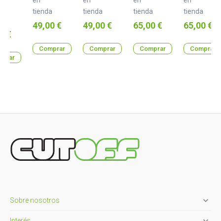
tienda
tienda
tienda
tienda
a
Precio
Precio
Precio
Precio
49,00 €
49,00 €
65,00 €
65,00 €
o
0 €
Comprar
Comprar
Comprar
Comprar
prar

Sobre nosotros

Interés