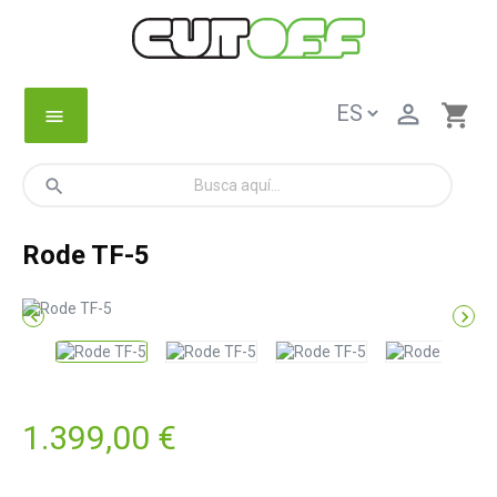

shopping_cart
menu
search
Rode TF-5


1.399,00 €