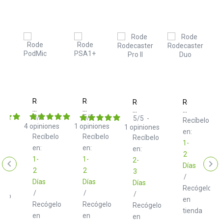
Rode
Rode
Rode
Rode
PodMic
PSA1+
Rodecaster
Rodecaster
Black
Black
+
5
/
5
-
5
/
5
-
Pro
Duo
5
/
5
-
Recíbelo
n
II
Black
4
opiniones
1
opiniones
1
opiniones
elo
en:
Black
Recíbelo
Recíbelo
Recíbelo
1-
en:
en:
en:
2
1-
1-
2-
Días
2
2
3
/
Días
Días
Días
Recógelo
/
/
/
gelo
en
Recógelo
Recógelo
Recógelo
tienda
en
en
en
a