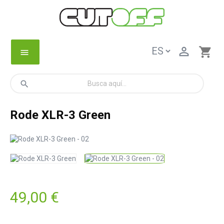

shopping_cart
menu
search
Rode XLR-3 Green
49,00 €