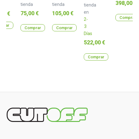
Precio
398,00 €
tienda
tienda
tienda
o
0 €
Precio
Precio
en
o
75,00 €
105,00 €
00 €
Comprar
2-
prar
3
Comprar
Comprar
Días
Precio
522,00 €
Comprar