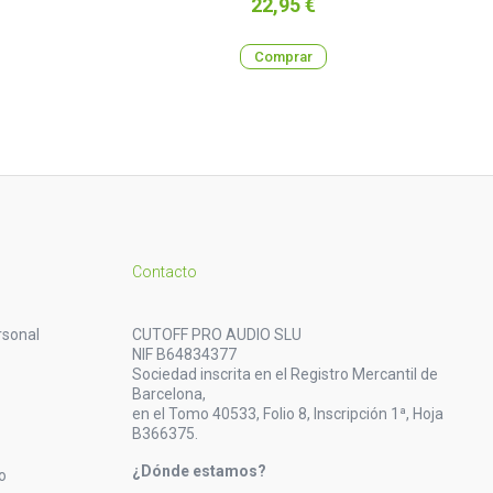
Precio
22,95 €
Comprar
Contacto
rsonal
CUTOFF PRO AUDIO SLU
NIF B64834377
Sociedad inscrita en el Registro Mercantil de
Barcelona,
en el Tomo 40533, Folio 8, Inscripción 1ª, Hoja
B366375.
¿Dónde estamos?
o