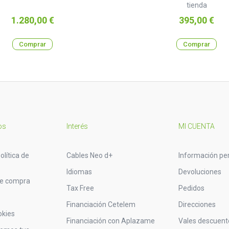
tienda
Precio
Precio
1.280,00 €
395,00 €
Comprar
Comprar
os
Interés
MI CUENTA
olítica de
Cables Neo d+
Información pe
Idiomas
Devoluciones
de compra
Tax Free
Pedidos
Financiación Cetelem
Direcciones
okies
Financiación con Aplazame
Vales descuent