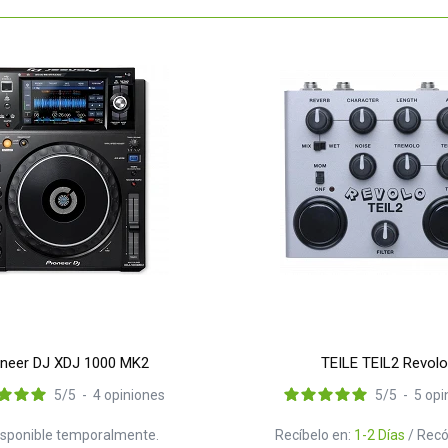
oneer DJ XDJ 1000 MK2
TEILE TEIL2 Revolo
5
/
5
-
4
opiniones
5
/
5
-
5
opi
isponible temporalmente.
Recíbelo en:
1-2 Días
/ Recó