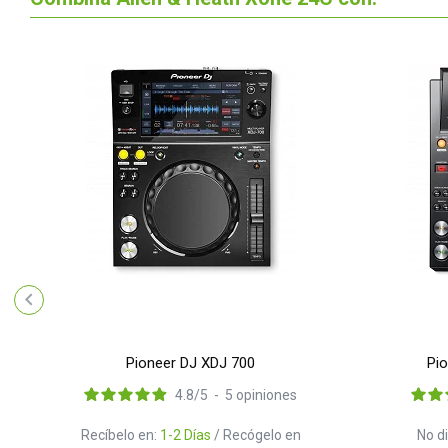
Pioneer DJ XDJ 700
Pi
4.8
/
5
-
5
opiniones
Recíbelo en:
1-2 Días
/ Recógelo en
No d