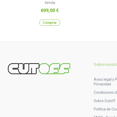
tienda
Precio
699,00 €
Comprar
Sobre nosotr
Aviso legal y P
Privacidad
Condiciones 
Sobre Cutoff
Política de Co