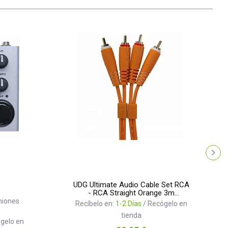
UDG Ultimate Audio Cable Set RCA
- RCA Straight Orange 3m
U97003OR
niones
Recíbelo en:
1-2 Días
/ Recógelo en
tienda
gelo en