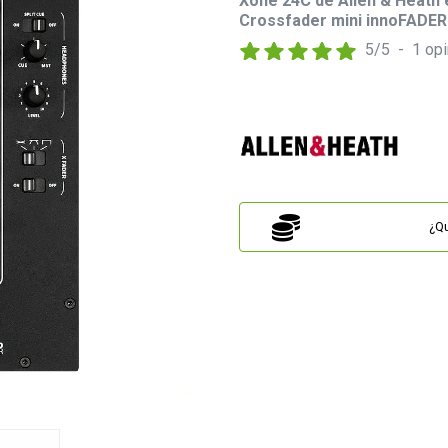
Xone 24C de Allen & Heath 
Crossfader mini innoFADER®
5
/
5
-
1
opi
¿Qu