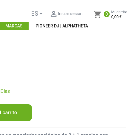

Mi carrito
shopping_cart
Iniciar sesión
0
0,00 €
MARCAS
PIONEER DJ | ALPHATHETA
 Días
l carrito