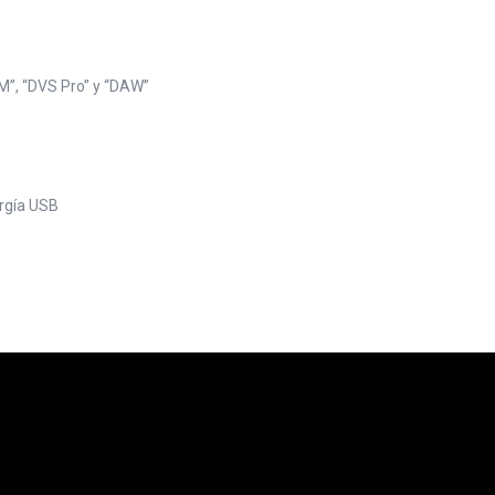
M”, “DVS Pro” y “DAW”
rgía USB