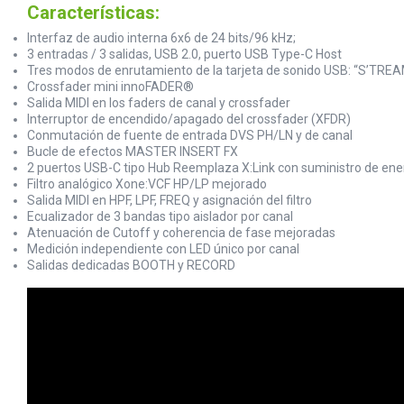
Características:
Interfaz de audio interna 6x6 de 24 bits/96 kHz;
3 entradas / 3 salidas, USB 2.0, puerto USB Type-C Host
Tres modos de enrutamiento de la tarjeta de sonido USB: “S’TREA
Crossfader mini innoFADER®
Salida MIDI en los faders de canal y crossfader
Interruptor de encendido/apagado del crossfader (XFDR)
Conmutación de fuente de entrada DVS PH/LN y de canal
Bucle de efectos MASTER INSERT FX
2 puertos USB-C tipo Hub Reemplaza X:Link con suministro de ene
Filtro analógico Xone:VCF HP/LP mejorado
Salida MIDI en HPF, LPF, FREQ y asignación del filtro
Ecualizador de 3 bandas tipo aislador por canal
Atenuación de Cutoff y coherencia de fase mejoradas
Medición independiente con LED único por canal
Salidas dedicadas BOOTH y RECORD