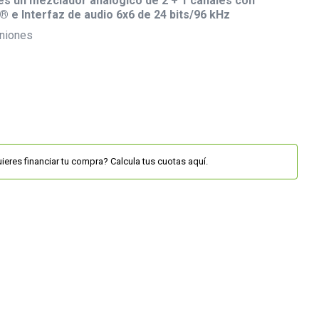
es un mezclador analógico de 2 + 1 canales con
 e Interfaz de audio 6x6 de 24 bits/96 kHz
niones
ieres financiar tu compra? Calcula tus cuotas aquí.