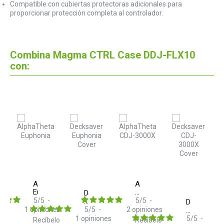
Compatible con cubiertas protectoras adicionales para
proporcionar protección completa al controlador.
Combina Magma CTRL Case DDJ-FLX10
con:
AlphaTheta
AlphaTheta
Euphonia
CDJ-
Decksaver
3000X
5
/
5
-
Euphonia
5
/
5
-
Decksaver
Cover
1
opiniones
5
/
5
-
2
opiniones
CDJ-
3000X
1
opiniones
5
/
5
-
Recíbelo
Recíbelo