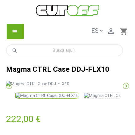

shopping_cart
menu
search
Magma CTRL Case DDJ-FLX10


222,00 €