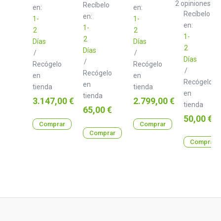
Cover
2
opiniones
Recíbelo
en:
en:
Recíbelo
en:
1-
1-
en:
1-
2
2
1-
2
Días
Días
2
Días
/
/
Días
/
Recógelo
Recógelo
/
Recógelo
en
en
Recógelo
en
tienda
tienda
en
tienda
Precio
Precio
3.147,00 €
2.799,00 €
tienda
Precio
65,00 €
Precio
50,00 €
Comprar
Comprar
Comprar
Comprar