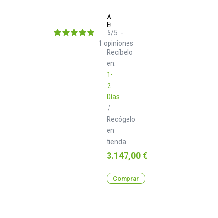
AlphaTheta
Euphonia
5
/
5
-
1
opiniones
Recíbelo
en:
1-
2
Días
/
Recógelo
en
tienda
Precio
3.147,00 €
Comprar