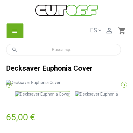

shopping_cart
menu
search
Decksaver Euphonia Cover


65,00 €