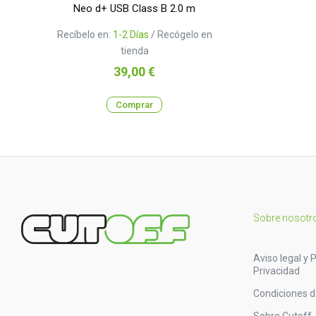
Neo d+ USB Class B 2.0 m
Recíbelo en:
1-2 Días
/ Recógelo en
tienda
Precio
39,00 €
Comprar
Sobre nosotr
Aviso legal y P
Privacidad
Condiciones 
Sobre Cutoff