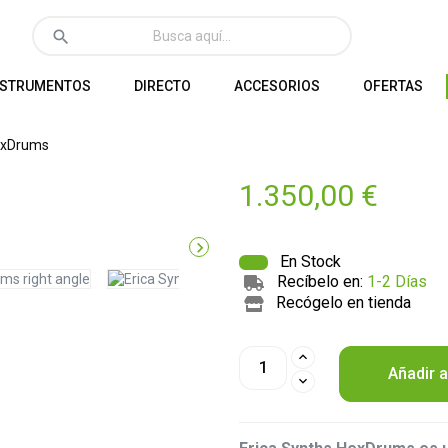
search
NSTRUMENTOS
DIRECTO
ACCESORIOS
OFERTAS
exDrums
1.350,00 €

En Stock
Recíbelo en:
1-2 Días
Recógelo en tienda
Añadir a