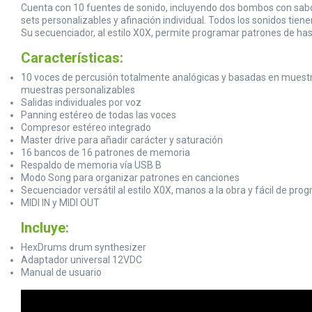
Cuenta con 10 fuentes de sonido, incluyendo dos bombos con sabore
sets personalizables y afinación individual. Todos los sonidos tie
Su secuenciador, al estilo X0X, permite programar patrones de has
Características:
10 voces de percusión totalmente analógicas y basadas en muestras
muestras personalizables
Salidas individuales por voz
Panning estéreo de todas las voces
Compresor estéreo integrado
Master drive para añadir carácter y saturación
16 bancos de 16 patrones de memoria
Respaldo de memoria vía USB B
Modo Song para organizar patrones en canciones
Secuenciador versátil al estilo X0X, manos a la obra y fácil de pro
MIDI IN y MIDI OUT
Incluye:
HexDrums drum synthesizer
Adaptador universal 12VDC
Manual de usuario