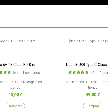
o d+ TS Class B 2.0 m
Neo d+ USB Type C Class 
5
/
5
-
1
opiniones
5
/
5
-
1
opi
o en:
1-2 Días
/ Recógelo en
Recíbelo en:
1-2 Días
/ Recó
tienda
tienda
Precio
Precio
43,00 €
49,00 €
Comprar
Comprar