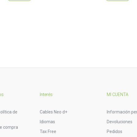
os
Interés
MI CUENTA
olítica de
Cables Neo d+
Información pe
Idiomas
Devoluciones
de compra
Tax Free
Pedidos