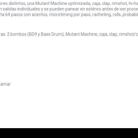
s distintos, una Mutant Machine optimizada, caja, clap, rimshot, hi-ha
nen salidas individuales y se pueden panear en estéreo antes de ser pro
ta 64 pasos con acentos, microtiming por paso, racheting, rolls, proba
: 2 bombos (BD9 y Bass Drum), Mutant Machine, caja, clap, rimshot/clav
gramar