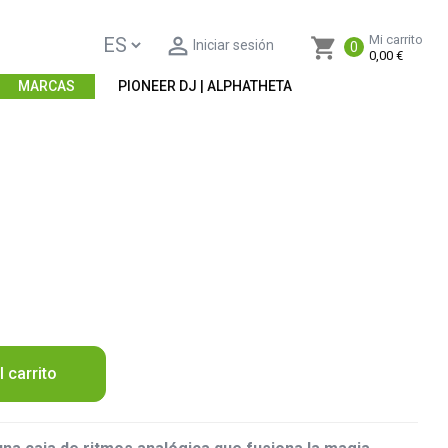

Mi carrito
shopping_cart
Iniciar sesión
0
0,00 €
MARCAS
PIONEER DJ | ALPHATHETA
l carrito