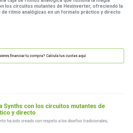
na caja de ritmos analógica que fusiona la magia
con los circuitos mutantes de Hexinverter, ofreciendo la
s de ritmo analógicas en un formato práctico y directo
ieres financiar tu compra? Calcula tus cuotas aquí.
a Synths con los circuitos mutantes de
tico y directo
nto ha sido creado con respeto a los diseños tradicionales,