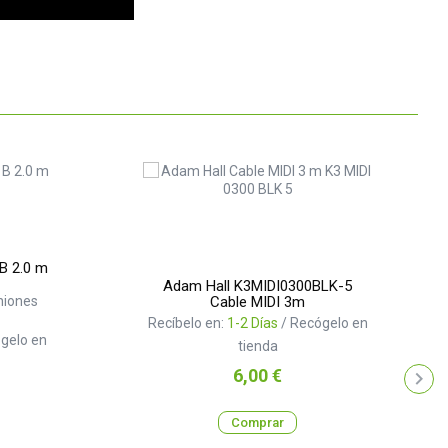
B 2.0 m
Adam Hall K3MIDI0300BLK-5
niones
Cable MIDI 3m
Recíbelo en:
1-2 Días
/ Recógelo en
gelo en
tienda
Precio
6,00 €
Comprar