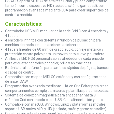
USB‑C. Soporta MIDI CC de alta resolución y puede comportarse
también como dispositivo HID (teclado, ratón o gamepad), con
programación avanzada mediante LUA para crear superficies de
control a medida.
Características:
Controlador USB MIDI modular de la serie Grid 3 con 4 encoders y
4 faders.
4 encoders infinitos con detents y función de pulsación para
cambios de modo, reset o acciones adicionales.
4 faders lineales de 60 mm de grado audio, con eje metálico y
protección contra polvo para un movimiento suave y duradero.
Anillos de LED RGB personalizables alrededor de cada encoder
para etiquetar controles por color, brillo y animaciones.
Botón lateral de función para cambios rápidos de página, bancos
o capas de control.
Compatible con mapeo MIDI CC estándar y con configuraciones
de mixer DAW.
Programación avanzada mediante LUA en Grid Editor para crear
comportamientos complejos, macros y plantillas personalizadas.
Sistema de conexión magnética para encadenar hasta 8
módulos Grid con un solo cable USB‑C de alimentación y datos.
Compatible con macOS, Windows, Linux y plataformas móviles;
soporta USB nativo MIDI y HID (teclado, ratón y game controller).
Construcción robusta con panel frontal texturizado, adecuada