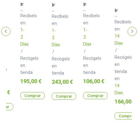
Intech
Intech
Intech
Studio
Studio
Studio
Intech
EN16
KNOT
TEK2
h
Studio
Recíbelo
Recíbelo
Recíbelo
Mechanical
o
PBF4
Recíbelo
en:
en:
en:
1
Linear
elo
en:
1-
1-
Mechanical
1-
en
14
2
2
2
Días
Días
Días
Días
/
/
/
/
Recógelo
Recógelo
Recógelo
Recógelo
en
en
en
en
gelo
tienda
tienda
tienda
tienda
en
Precio
Precio
195,00 €
106,00 €
Precio
243,00 €
a
14
o
00 €
Días.
Comprar
Comprar
Comprar
Precio
166,00 €
prar
Comprar