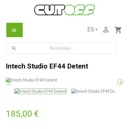

shopping_cart
menu
search
Intech Studio EF44 Detent


185,00 €