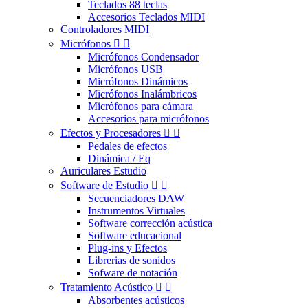
Teclados 88 teclas
Accesorios Teclados MIDI
Controladores MIDI
Micrófonos


Micrófonos Condensador
Micrófonos USB
Micrófonos Dinámicos
Micrófonos Inalámbricos
Micrófonos para cámara
Accesorios para micrófonos
Efectos y Procesadores


Pedales de efectos
Dinámica / Eq
Auriculares Estudio
Software de Estudio


Secuenciadores DAW
Instrumentos Virtuales
Software corrección acústica
Software educacional
Plug-ins y Efectos
Librerias de sonidos
Sofware de notación
Tratamiento Acústico


Absorbentes acústicos