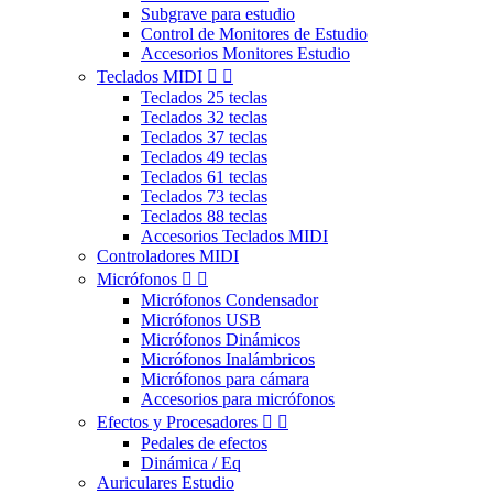
Subgrave para estudio
Control de Monitores de Estudio
Accesorios Monitores Estudio
Teclados MIDI


Teclados 25 teclas
Teclados 32 teclas
Teclados 37 teclas
Teclados 49 teclas
Teclados 61 teclas
Teclados 73 teclas
Teclados 88 teclas
Accesorios Teclados MIDI
Controladores MIDI
Micrófonos


Micrófonos Condensador
Micrófonos USB
Micrófonos Dinámicos
Micrófonos Inalámbricos
Micrófonos para cámara
Accesorios para micrófonos
Efectos y Procesadores


Pedales de efectos
Dinámica / Eq
Auriculares Estudio