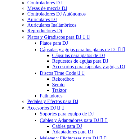
Controladores DJ
Mesas de mezcla DJ
Controladores DJ Autónomos
Auriculares DJ
Auriculares Inalámbricos
Reproductores Dj
Platos y Giradiscos para DJ


Platos para DJ
Cápsulas y agujas para tus platos de DJ


Cápsulas para platos de DJ
Repuestos de agujas para DJ
Accesorios para cápsulas y agujas DJ
Discos Time Code


Rekordbox
Serato
Traktor
Patinadores
Pedales y Efectos para DJ
Accesorios DJ


Soportes para equipo de DJ
Cables y Adaptadores para DJ


Cables para DJ
Adaptadores para DJ
Maletas y Flightcases para DJ

