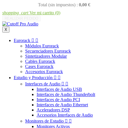
Total (sin impuestos) :
0,00 €
shopping_cart
Ver mi carrito
(0)
REALIZAR PEDIDO
X
Eurorack


Módulos Eurorack
Secuenciadores Eurorack
Sintetizadores Modular
Cables Eurorack
Cases Eurorack
Accesorios Eurorack
Estudio y Producción


Interfaces de Audio


Interfaces de Audio USB
Interfaces de Audio Thunderbolt
Interfaces de Audio PCI
Interfaces de Audio Ethernet
Aceleradores DSP
Accesorios Interfaces de Audio
Monitores de Estudio


Monitores Activos