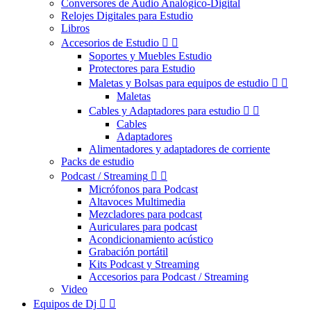
Conversores de Audio Analógico-Digital
Relojes Digitales para Estudio
Libros
Accesorios de Estudio


Soportes y Muebles Estudio
Protectores para Estudio
Maletas y Bolsas para equipos de estudio


Maletas
Cables y Adaptadores para estudio


Cables
Adaptadores
Alimentadores y adaptadores de corriente
Packs de estudio
Podcast / Streaming


Micrófonos para Podcast
Altavoces Multimedia
Mezcladores para podcast
Auriculares para podcast
Acondicionamiento acústico
Grabación portátil
Kits Podcast y Streaming
Accesorios para Podcast / Streaming
Video
Equipos de Dj

