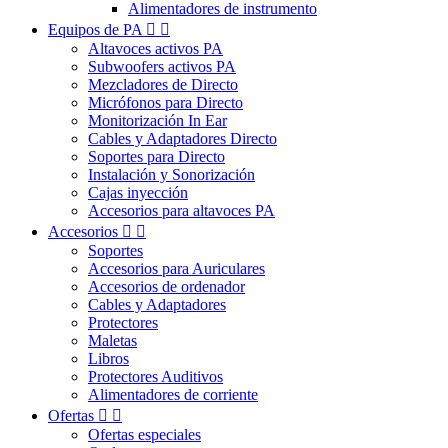
Alimentadores de instrumento
Equipos de PA


Altavoces activos PA
Subwoofers activos PA
Mezcladores de Directo
Micrófonos para Directo
Monitorización In Ear
Cables y Adaptadores Directo
Soportes para Directo
Instalación y Sonorización
Cajas inyección
Accesorios para altavoces PA
Accesorios


Soportes
Accesorios para Auriculares
Accesorios de ordenador
Cables y Adaptadores
Protectores
Maletas
Libros
Protectores Auditivos
Alimentadores de corriente
Ofertas


Ofertas especiales