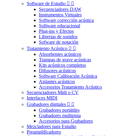
Software de Estudio


Secuenciadores DAW
Instrumentos Virtuales
Software corrección acústica
Software educacional
Plug-ins y Efectos
Librerias de sonidos
Sofware de notación
Tratamiento Acústico


Absorbentes acústicos
Trampas de grave acústicas
Kits acústicos completos
Difusores acústicos
Software Calibración Acústica
Aislantes acústicos
Accesorios Tratamiento Acústico
Secuenciadores Midi o CV
Interfaces MIDI
Grabadores digitales


Grabadores portátiles
Grabadores multipista
Accesorios para Grabadores
Mezcladores para Estudio
Preamplificadores