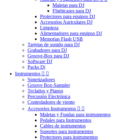
Maletas para DJ
Flightcases para DJ
Protectores para equipos DJ
Accesorios Auriculares DJ
Limpieza
Alimentadores para equipos DJ
Memorias Flash USB
Tarjetas de sonido para DJ
Grabadores para DJ
Groove-Box para DJ
Software DJ
Packs Dj
Instrumentos


Sintetizadores
Groove Box-Sampler
Teclados y Pianos
Percusión Electrónica
Controladores de viento
Accesorios Instrumentos


Maletas y Fundas para instrumentos
Pedales para Instrumentos
Cables de instrumentos
Soportes para instrumentos
Protectores para instrumentos