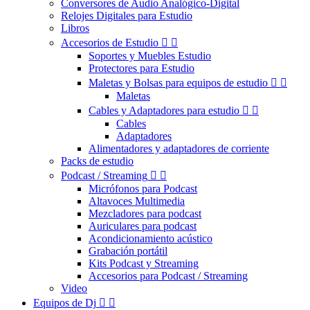
Conversores de Audio Analógico-Digital
Relojes Digitales para Estudio
Libros
Accesorios de Estudio


Soportes y Muebles Estudio
Protectores para Estudio
Maletas y Bolsas para equipos de estudio


Maletas
Cables y Adaptadores para estudio


Cables
Adaptadores
Alimentadores y adaptadores de corriente
Packs de estudio
Podcast / Streaming


Micrófonos para Podcast
Altavoces Multimedia
Mezcladores para podcast
Auriculares para podcast
Acondicionamiento acústico
Grabación portátil
Kits Podcast y Streaming
Accesorios para Podcast / Streaming
Video
Equipos de Dj

