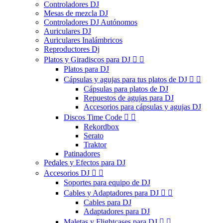
Controladores DJ
Mesas de mezcla DJ
Controladores DJ Autónomos
Auriculares DJ
Auriculares Inalámbricos
Reproductores Dj
Platos y Giradiscos para DJ


Platos para DJ
Cápsulas y agujas para tus platos de DJ


Cápsulas para platos de DJ
Repuestos de agujas para DJ
Accesorios para cápsulas y agujas DJ
Discos Time Code


Rekordbox
Serato
Traktor
Patinadores
Pedales y Efectos para DJ
Accesorios DJ


Soportes para equipo de DJ
Cables y Adaptadores para DJ


Cables para DJ
Adaptadores para DJ
Maletas y Flightcases para DJ

