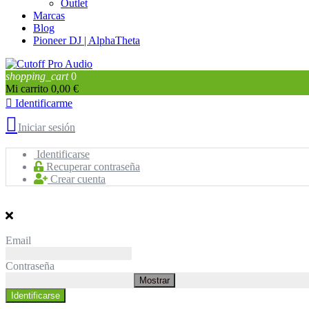
Outlet
Marcas
Blog
Pioneer DJ | AlphaTheta
shopping_cart
0
Mi carrito
0,00 €

Identificarme

Iniciar sesión
Identificarse
Recuperar contraseña
Crear cuenta
Email
Contraseña
Mostrar
Identificarse