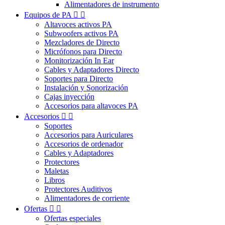
Alimentadores de instrumento
Equipos de PA


Altavoces activos PA
Subwoofers activos PA
Mezcladores de Directo
Micrófonos para Directo
Monitorización In Ear
Cables y Adaptadores Directo
Soportes para Directo
Instalación y Sonorización
Cajas inyección
Accesorios para altavoces PA
Accesorios


Soportes
Accesorios para Auriculares
Accesorios de ordenador
Cables y Adaptadores
Protectores
Maletas
Libros
Protectores Auditivos
Alimentadores de corriente
Ofertas


Ofertas especiales