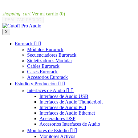
shopping_cart
Ver mi carrito
(0)
REALIZAR PEDIDO
X
Eurorack


Módulos Eurorack
Secuenciadores Eurorack
Sintetizadores Modular
Cables Eurorack
Cases Eurorack
Accesorios Eurorack
Estudio y Producción


Interfaces de Audio


Interfaces de Audio USB
Interfaces de Audio Thunderbolt
Interfaces de Audio PCI
Interfaces de Audio Ethernet
Aceleradores DSP
Accesorios Interfaces de Audio
Monitores de Estudio


Monitores Activos