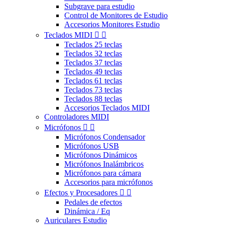
Subgrave para estudio
Control de Monitores de Estudio
Accesorios Monitores Estudio
Teclados MIDI


Teclados 25 teclas
Teclados 32 teclas
Teclados 37 teclas
Teclados 49 teclas
Teclados 61 teclas
Teclados 73 teclas
Teclados 88 teclas
Accesorios Teclados MIDI
Controladores MIDI
Micrófonos


Micrófonos Condensador
Micrófonos USB
Micrófonos Dinámicos
Micrófonos Inalámbricos
Micrófonos para cámara
Accesorios para micrófonos
Efectos y Procesadores


Pedales de efectos
Dinámica / Eq
Auriculares Estudio