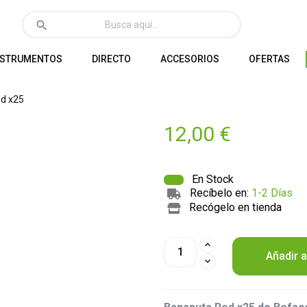
search
NSTRUMENTOS
DIRECTO
ACCESORIOS
OFERTAS
d x25
12,00 €
En Stock
Recíbelo en:
1-2 Días
Recógelo en tienda
Añadir a