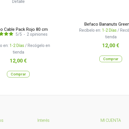
Befaco Bananuts Green
o Cable Pack Rojo 80 cm
Recíbelo en:
1-2 Días
/ Recó
5
/
5
-
2
opiniones
tienda
Precio
12,00 €
o en:
1-2 Días
/ Recógelo en
tienda
Comprar
Precio
12,00 €
Comprar
os
Interés
MI CUENTA