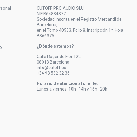
rsonal
CUTOFF PRO AUDIO SLU
NIF B64834377
Sociedad inscrita en el Registro Mercantil de
Barcelona,
en el Tomo 40533, Folio 8, Inscripción 1ª, Hoja
B366375.
¿Dónde estamos?
o
Calle Roger de Flor 122
08013 Barcelona
info@cutoff.es
+34 93 532 32 36
Horario de atención al cliente:
Lunes a viernes: 10h–14h y 16h–20h