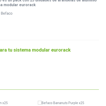
 es un pack con 25 unidades de arandelas de aluminio
ema modular eurorack
para tu sistema modular eurorack