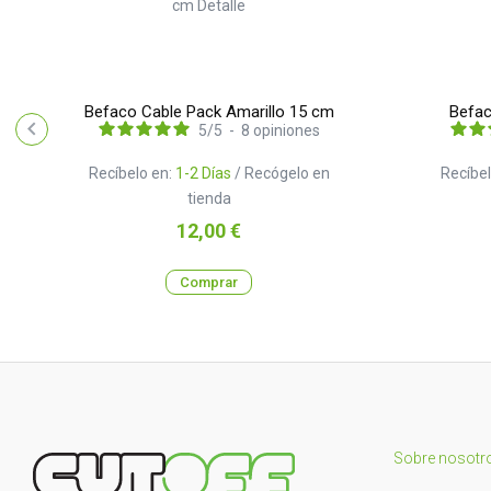
Befaco Cable Pack Amarillo 15 cm
Befac
5
/
5
-
8
opiniones
Recíbelo en:
1-2 Días
/ Recógelo en
Recíbel
tienda
Precio
12,00 €
Comprar
Sobre nosotr