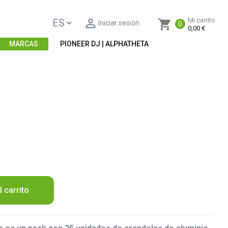

Mi carrito
shopping_cart
Iniciar sesión
0
0,00 €
MARCAS
PIONEER DJ | ALPHATHETA
l carrito