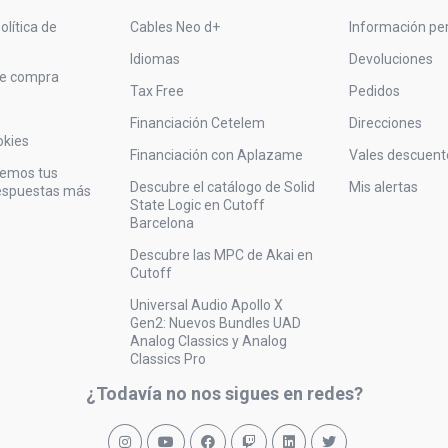
olítica de
Cables Neo d+
Información pe
Idiomas
Devoluciones
de compra
Tax Free
Pedidos
Financiación Cetelem
Direcciones
okies
Financiación con Aplazame
Vales descuent
vemos tus
Descubre el catálogo de Solid
Mis alertas
respuestas más
State Logic en Cutoff
Barcelona
Descubre las MPC de Akai en
Cutoff
Universal Audio Apollo X
Gen2: Nuevos Bundles UAD
Analog Classics y Analog
Classics Pro
¿Todavía no nos sigues en redes?