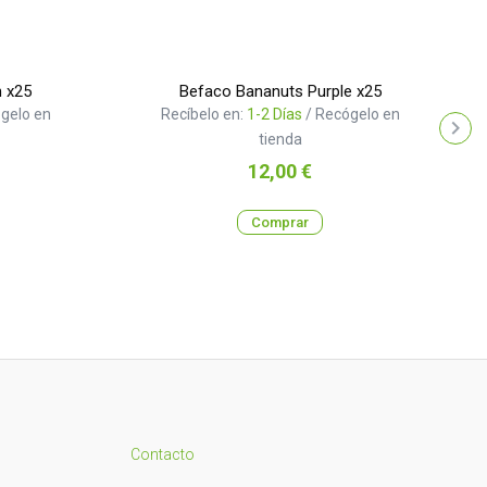
 x25
Befaco Bananuts Purple x25
gelo en
Recíbelo en:
1-2 Días
/ Recógelo en
tienda
Precio
12,00 €
Comprar
Contacto