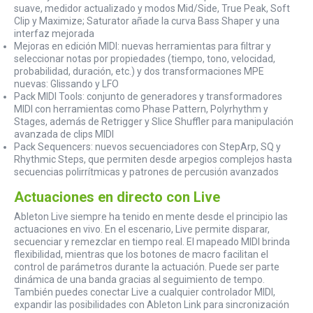
suave, medidor actualizado y modos Mid/Side, True Peak, Soft
Clip y Maximize; Saturator añade la curva Bass Shaper y una
interfaz mejorada
Mejoras en edición MIDI: nuevas herramientas para filtrar y
seleccionar notas por propiedades (tiempo, tono, velocidad,
probabilidad, duración, etc.) y dos transformaciones MPE
nuevas: Glissando y LFO
Pack MIDI Tools: conjunto de generadores y transformadores
MIDI con herramientas como Phase Pattern, Polyrhythm y
Stages, además de Retrigger y Slice Shuffler para manipulación
avanzada de clips MIDI
Pack Sequencers: nuevos secuenciadores con StepArp, SQ y
Rhythmic Steps, que permiten desde arpegios complejos hasta
secuencias polirrítmicas y patrones de percusión avanzados
Actuaciones en directo con Live
Ableton Live siempre ha tenido en mente desde el principio las
actuaciones en vivo. En el escenario, Live permite disparar,
secuenciar y remezclar en tiempo real. El mapeado MIDI brinda
flexibilidad, mientras que los botones de macro facilitan el
control de parámetros durante la actuación. Puede ser parte
dinámica de una banda gracias al seguimiento de tempo.
También puedes conectar Live a cualquier controlador MIDI,
expandir las posibilidades con Ableton Link para sincronización