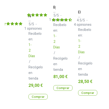
Bjooks
Push
Elliptic
Turn
5
/
5
-
Neo
Media
Move
d+
1
opiniones
Teoría
4.5
/
5
-
USB
musical
5
/
5
-
4
opiniones
Recíbelo
Class
para
1
opiniones
Recíbelo
en:
B
productores
Recíbelo
1.0
de
en:
1-
m
en:
música
1-
2
electrónica
1-
2
Días
2
Días
/
Días
/
Recógelo
/
Recógelo
en
Recógelo
en
tienda
en
tienda
Precio
81,00 €
tienda
Precio
28,50 €
Precio
29,00 €
Comprar
Comprar
Comprar