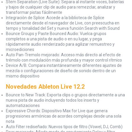
Stem Separation (Live Suite): Separa al instante voces, baterías
y bajos de cualquier clip de audio para remezclar, analizar y
transformar pistas fácilmente
Integración de Splice: Accede a la biblioteca de Splice
directamente desde el navegador de Live, con preescucha en
tempo y tonalidad del Set y nueva función Search with Sound
Bounce Groups y Paste Bounced Audio: Vuelca grupos
completos a una pista de audio o en su lugar, y pega
rápidamente audio renderizado para agilizar remuestreo y
microediciones
Auto Pan-Tremolo mejorado: Acceso más directo al efecto de
trémolo con modulación más profunda y mayor control rítmico
Device A/B: Compara instantáneamente diferentes ajustes de
mezcla o configuraciones de diseño de sonido dentro de un
mismo dispositivo
Novedades Ableton Live 12.2
Bounce to New Track: Exporta clips o grupos directamente a una
nueva pista de audio incluyendo todos los inserts y
automatizaciones
Expressive Chords: Dispositivo Max for Live que genera
progresiones armónicas de acordes complejas desde una sola
nota
Auto Filter rediseñado: Nuevos tipos de filtro (Vowel, DJ, Comb)
Roar mejorado: Añade modo de enrutamiento Delay y filtro