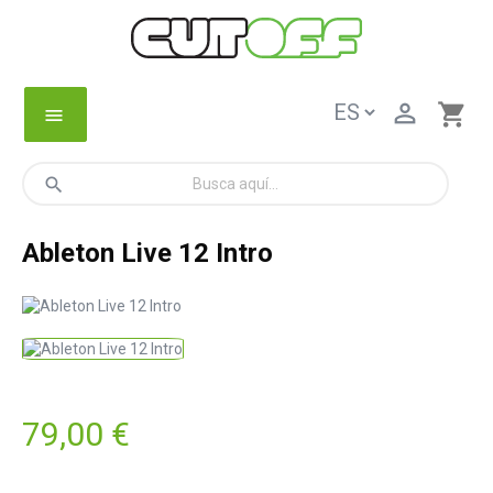

shopping_cart
menu
search
Ableton Live 12 Intro
79,00 €