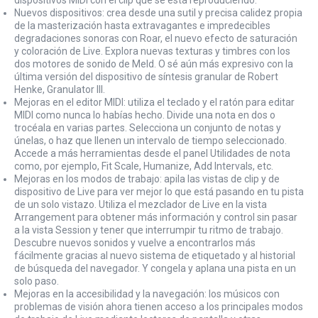
Nuevos dispositivos: crea desde una sutil y precisa calidez propia
de la masterización hasta extravagantes e impredecibles
degradaciones sonoras con Roar, el nuevo efecto de saturación
y coloración de Live. Explora nuevas texturas y timbres con los
dos motores de sonido de Meld. O sé aún más expresivo con la
última versión del dispositivo de síntesis granular de Robert
Henke, Granulator III.
Mejoras en el editor MIDI: utiliza el teclado y el ratón para editar
MIDI como nunca lo habías hecho. Divide una nota en dos o
trocéala en varias partes. Selecciona un conjunto de notas y
únelas, o haz que llenen un intervalo de tiempo seleccionado.
Accede a más herramientas desde el panel Utilidades de nota
como, por ejemplo, Fit Scale, Humanize, Add Intervals, etc.
Mejoras en los modos de trabajo: apila las vistas de clip y de
dispositivo de Live para ver mejor lo que está pasando en tu pista
de un solo vistazo. Utiliza el mezclador de Live en la vista
Arrangement para obtener más información y control sin pasar
a la vista Session y tener que interrumpir tu ritmo de trabajo.
Descubre nuevos sonidos y vuelve a encontrarlos más
fácilmente gracias al nuevo sistema de etiquetado y al historial
de búsqueda del navegador. Y congela y aplana una pista en un
solo paso.
Mejoras en la accesibilidad y la navegación: los músicos con
problemas de visión ahora tienen acceso a los principales modos