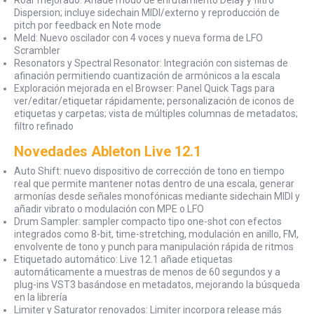
Dispersion; incluye sidechain MIDI/externo y reproducción de
pitch por feedback en Note mode
Meld: Nuevo oscilador con 4 voces y nueva forma de LFO
Scrambler
Resonators y Spectral Resonator: Integración con sistemas de
afinación permitiendo cuantización de armónicos a la escala
Exploración mejorada en el Browser: Panel Quick Tags para
ver/editar/etiquetar rápidamente; personalización de iconos de
etiquetas y carpetas; vista de múltiples columnas de metadatos;
filtro refinado
Novedades Ableton Live 12.1
Auto Shift: nuevo dispositivo de corrección de tono en tiempo
real que permite mantener notas dentro de una escala, generar
armonías desde señales monofónicas mediante sidechain MIDI y
añadir vibrato o modulación con MPE o LFO
Drum Sampler: sampler compacto tipo one-shot con efectos
integrados como 8-bit, time-stretching, modulación en anillo, FM,
envolvente de tono y punch para manipulación rápida de ritmos
Etiquetado automático: Live 12.1 añade etiquetas
automáticamente a muestras de menos de 60 segundos y a
plug-ins VST3 basándose en metadatos, mejorando la búsqueda
en la librería
Limiter y Saturator renovados: Limiter incorpora release más