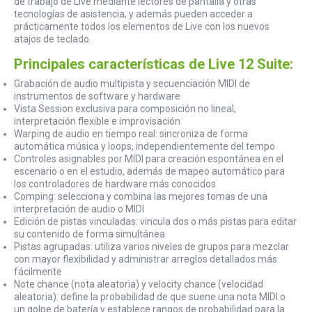
de trabajo de Live mediante lectores de pantalla y otras
tecnologías de asistencia, y además pueden acceder a
prácticamente todos los elementos de Live con los nuevos
atajos de teclado.
Principales características de Live 12 Suite:
Grabación de audio multipista y secuenciación MIDI de
instrumentos de software y hardware
Vista Session exclusiva para composición no lineal,
interpretación flexible e improvisación
Warping de audio en tiempo real: sincroniza de forma
automática música y loops, independientemente del tempo
Controles asignables por MIDI para creación espontánea en el
escenario o en el estudio, además de mapeo automático para
los controladores de hardware más conocidos
Comping: selecciona y combina las mejores tomas de una
interpretación de audio o MIDI
Edición de pistas vinculadas: vincula dos o más pistas para editar
su contenido de forma simultánea
Pistas agrupadas: utiliza varios niveles de grupos para mezclar
con mayor flexibilidad y administrar arreglos detallados más
fácilmente
Note chance (nota aleatoria) y velocity chance (velocidad
aleatoria): define la probabilidad de que suene una nota MIDI o
un golpe de batería y establece rangos de probabilidad para la