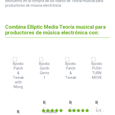
descuento en la compra de los vídeos de Teoría musical para
productores de música electrónica
Combina Elliptic Media Teoría musical para
productores de música electrónica con:
ks
Bjooks
Bjooks
Bjooks
moog
Synth
Patch
Push
elo
Gems
&
Turn
5
/
5
-
5
/
5
-
Bjooks
Recíbelo
1
Tweak
Move