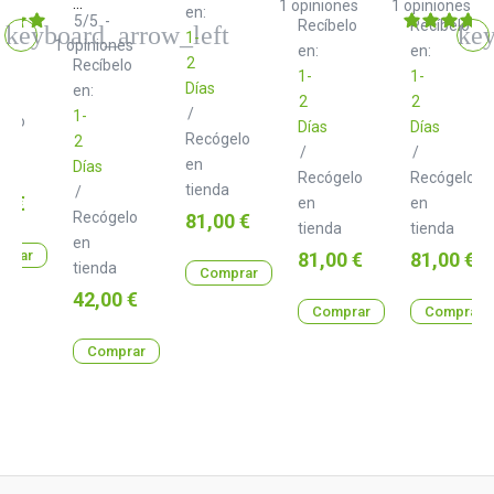
Patch
1
opiniones
1
opiniones
en:
&
5
/
5
-
Recíbelo
Recíbelo
Tweak
1-
1
opiniones
en:
en:
with
2
Recíbelo
Moog
1-
1-
Días
en:
2
2
/
1-
gelo
Días
Días
Recógelo
2
/
/
en
Días
a
Recógelo
Recógelo
tienda
/
o
0 €
en
en
Recógelo
Precio
81,00 €
tienda
tienda
en
prar
Precio
Precio
81,00 €
81,00 €
tienda
Comprar
Precio
42,00 €
Comprar
Comprar
Comprar