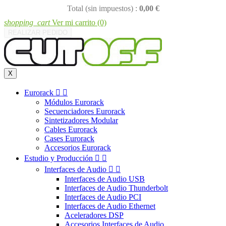
Total (sin impuestos) :
0,00 €
shopping_cart
Ver mi carrito
(0)
REALIZAR PEDIDO
X
Eurorack


Módulos Eurorack
Secuenciadores Eurorack
Sintetizadores Modular
Cables Eurorack
Cases Eurorack
Accesorios Eurorack
Estudio y Producción


Interfaces de Audio


Interfaces de Audio USB
Interfaces de Audio Thunderbolt
Interfaces de Audio PCI
Interfaces de Audio Ethernet
Aceleradores DSP
Accesorios Interfaces de Audio