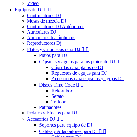
Video
Equipos de Dj


Controladores DJ
Mesas de mezcla DJ
Controladores DJ Autónomos
Auriculares DJ
Auriculares Inalámbricos
Reproductores Dj
Platos y Giradiscos para DJ


Platos para DJ
Cápsulas y agujas para tus platos de DJ


Cápsulas para platos de DJ
Repuestos de agujas para DJ
Accesorios para cápsulas y agujas DJ
Discos Time Code


Rekordbox
Serato
Traktor
Patinadores
Pedales y Efectos para DJ
Accesorios DJ


Soportes para equipo de DJ
Cables y Adaptadores para DJ

