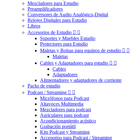
Mezcladores para Estudio
Preamplificadores
Conversores de Audio Analógico-Digital
Relojes Digitales para Estudio
Libros
Accesorios de Estudio


Soportes y Muebles Estudio
Protectores para Estudio
Maletas y Bolsas para equipos de estudio


Maletas
Cables y Adaptadores para estudio


Cables
Adaptadores
Alimentadores y adaptadores de corriente
Packs de estudio
Podcast / Streaming


Micrófonos para Podcast
Altavoces Multimedia
Mezcladores para podcast
Auriculares para podcast
Acondicionamiento acústico
Grabación portátil
Kits Podcast y Streaming
Accesorios para Podcast / Streaming