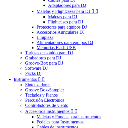
Cables para DJ
Adaptadores para DJ
Maletas y Flightcases para DJ


Maletas para DJ
Flightcases para DJ
Protectores para equipos DJ
Accesorios Auriculares DJ
Limpieza
Alimentadores para equipos DJ
Memorias Flash USB
Tarjetas de sonido para DJ
Grabadores para DJ
Groove-Box para DJ
Software DJ
Packs Dj
Instrumentos


Sintetizadores
Groove Box-Sampler
Teclados y Pianos
Percusión Electrónica
Controladores de viento
Accesorios Instrumentos


Maletas y Fundas para instrumentos
Pedales para Instrumentos
Cables de instrumentos