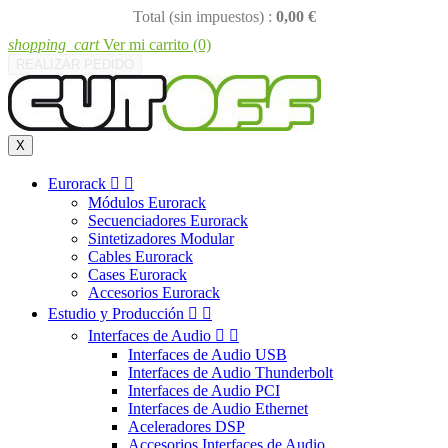
Total (sin impuestos) :
0,00 €
shopping_cart
Ver mi carrito
(0)
REALIZAR PEDIDO
X
Eurorack


Módulos Eurorack
Secuenciadores Eurorack
Sintetizadores Modular
Cables Eurorack
Cases Eurorack
Accesorios Eurorack
Estudio y Producción


Interfaces de Audio


Interfaces de Audio USB
Interfaces de Audio Thunderbolt
Interfaces de Audio PCI
Interfaces de Audio Ethernet
Aceleradores DSP
Accesorios Interfaces de Audio