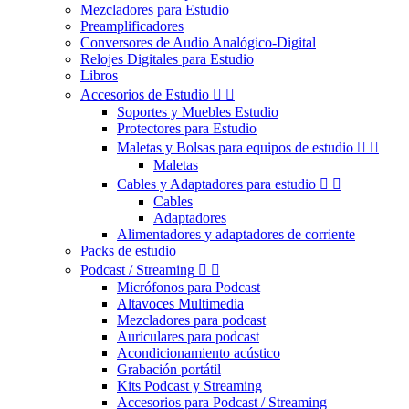
Mezcladores para Estudio
Preamplificadores
Conversores de Audio Analógico-Digital
Relojes Digitales para Estudio
Libros
Accesorios de Estudio


Soportes y Muebles Estudio
Protectores para Estudio
Maletas y Bolsas para equipos de estudio


Maletas
Cables y Adaptadores para estudio


Cables
Adaptadores
Alimentadores y adaptadores de corriente
Packs de estudio
Podcast / Streaming


Micrófonos para Podcast
Altavoces Multimedia
Mezcladores para podcast
Auriculares para podcast
Acondicionamiento acústico
Grabación portátil
Kits Podcast y Streaming
Accesorios para Podcast / Streaming