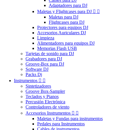
Cables para DJ
Adaptadores para DJ
Maletas y Flightcases para DJ


Maletas para DJ
Flightcases para DJ
Protectores para equipos DJ
Accesorios Auriculares DJ
Limpieza
Alimentadores para equipos DJ
Memorias Flash USB
Tarjetas de sonido para DJ
Grabadores para DJ
Groove-Box para DJ
Software DJ
Packs Dj
Instrumentos


Sintetizadores
Groove Box-Sampler
Teclados y Pianos
Percusión Electrónica
Controladores de viento
Accesorios Instrumentos


Maletas y Fundas para instrumentos
Pedales para Instrumentos
Cables de instrumentos