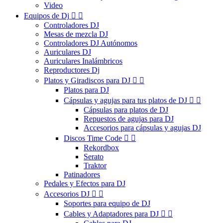
Video
Equipos de Dj


Controladores DJ
Mesas de mezcla DJ
Controladores DJ Autónomos
Auriculares DJ
Auriculares Inalámbricos
Reproductores Dj
Platos y Giradiscos para DJ


Platos para DJ
Cápsulas y agujas para tus platos de DJ


Cápsulas para platos de DJ
Repuestos de agujas para DJ
Accesorios para cápsulas y agujas DJ
Discos Time Code


Rekordbox
Serato
Traktor
Patinadores
Pedales y Efectos para DJ
Accesorios DJ


Soportes para equipo de DJ
Cables y Adaptadores para DJ

