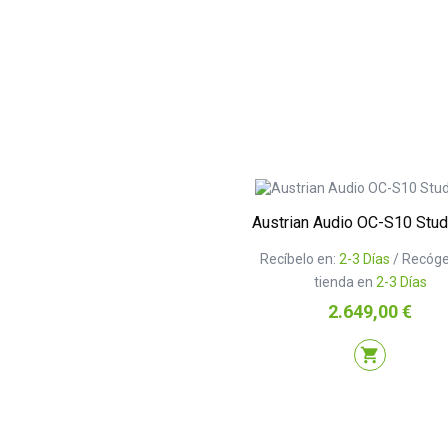
Austrian Audio OC-S10 Stud
Recíbelo en:
2-3 Días
/ Recóge
tienda en
2-3 Días
Precio
2.649,00 €
shopping_cart