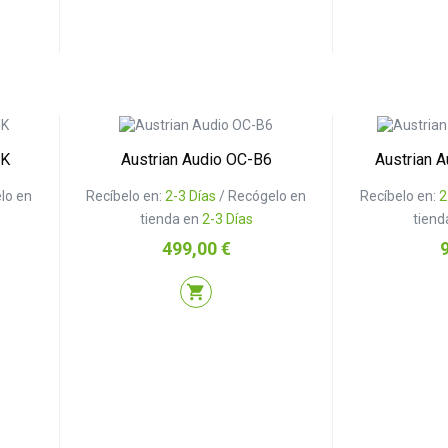
UK
Austrian Audio OC-B6
Austrian A
lo en
Recíbelo en:
2-3 Días
/ Recógelo en
Recíbelo en:
2
tienda en
2-3 Días
tiend
Precio
P
499,00 €
shopping_cart