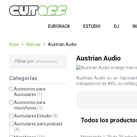
EURORACK
ESTUDIO
DJ
I
Inicio
Marcas
Austrian Audio
Austrian Audio
Filtrar por
(29 productos)
Categorías
Austrian Audio es un fabrican
trabajadores de AKG, su catálo
Accesorios para
Auriculares
(1)
Accesorios para
micrófonos
(1)
Auriculares Estudio
(9)
Todos los producto
Auriculares para podcast
(4)