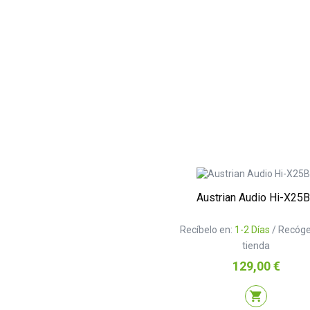
Austrian Audio Hi-X25
Recíbelo en:
1-2 Días
/ Recóge
tienda
Precio
129,00 €
shopping_cart