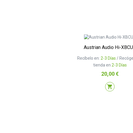
Austrian Audio Hi-XBC
Recíbelo en:
2-3 Días
/ Recóge
tienda en
2-3 Días
Precio
20,00 €
shopping_cart