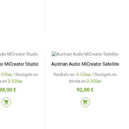
io MiCreator Studio
Austrian Audio MiCreator Satellite
-3 Días
/ Recógelo en
Recíbelo en:
2-3 Días
/ Recógelo en
a en
2-3 Días
tienda en
2-3 Días
ecio
Precio
98,00 €
92,00 €
shopping_cart
shopping_cart