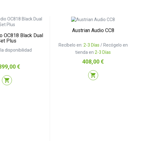
Austrian Audio CC8
io OC818 Black Dual
et Plus
Recíbelo en:
2-3 Días
/ Recógelo en
la disponibilidad
tienda en
2-3 Días
Precio
408,00 €
cio
899,00 €
shopping_cart
shopping_cart