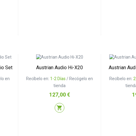
io Set
Austrian Audio Hi-X20
Austrian Aud
lo en
Recíbelo en:
1-2 Días
/ Recógelo en
Recíbelo en:
2
tienda
tiend
Precio
Pr
127,00 €
1
shopping_cart