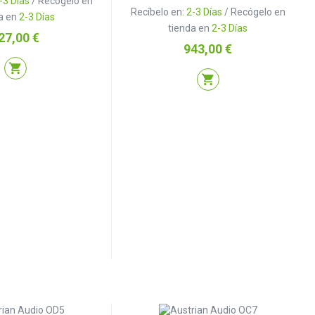
-3 Días
/ Recógelo en
Recíbelo en:
2-3 Días
/ Recógelo en
a en
2-3 Días
tienda en
2-3 Días
ecio
27,00 €
Precio
943,00 €
shopping_cart
shopping_cart