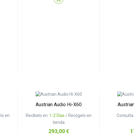
Austrian Audio Hi-X60
Austria
lo en
Recíbelo en:
1-2 Días
/ Recógelo en
Consulta 
tienda
Precio
Pr
293,00 €
1