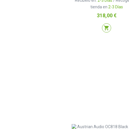
Recíbelo en:
2-3 Días
/ Recóge
tienda en
2-3 Días
Precio
318,00 €
shopping_cart