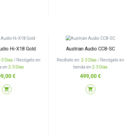
udio Hi-X18 Gold
Austrian Audio CC8-SC
-3 Días
/ Recógelo en
Recíbelo en:
2-3 Días
/ Recógelo en
a en
2-3 Días
tienda en
2-3 Días
recio
Precio
99,00 €
499,00 €
shopping_cart
shopping_cart