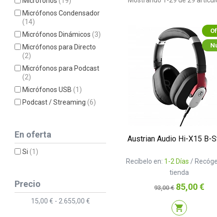
Mostrando 1-29 de 29 artícul
Micrófonos
(19)
Micrófonos Condensador
(14)
Of
Micrófonos Dinámicos
(3)
N
Micrófonos para Directo
(2)
Micrófonos para Podcast
(2)
Micrófonos USB
(1)
Podcast / Streaming
(6)
En oferta
Austrian Audio Hi-X15 B-S
Si
(1)
Recíbelo en:
1-2 Días
/ Recóge
tienda
Precio
Precio
Precio
85,00 €
93,00 €
base
15,00 € - 2.655,00 €
shopping_cart