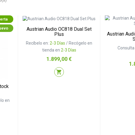
o(s)
erta
uevo
Austrian Audio OC818 Dual Set
Austrian Aud
Plus
S
Recíbelo en:
2-3 Días
/ Recógelo en
Consulta 
tienda en
2-3 Días
Precio
1.899,00 €
Pre
1.
shopping_cart
tock
lo en