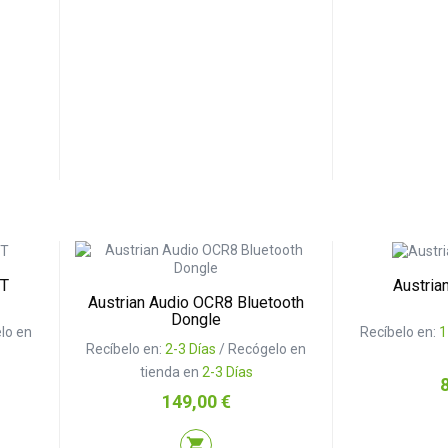
BT
Austria
Austrian Audio OCR8 Bluetooth
Dongle
lo en
Recíbelo en:
1
Recíbelo en:
2-3 Días
/ Recógelo en
tienda en
2-3 Días
P
Precio
149,00 €
shopping_cart