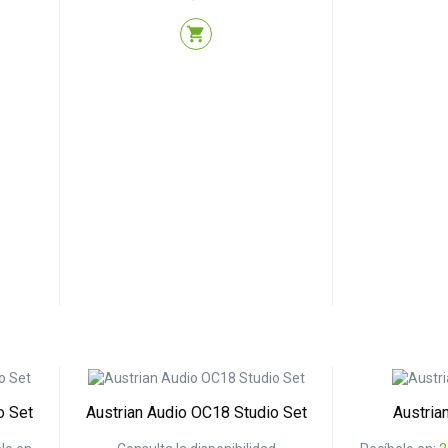
shopping_cart
o Set
Austrian Audio OC18 Studio Set
Austria