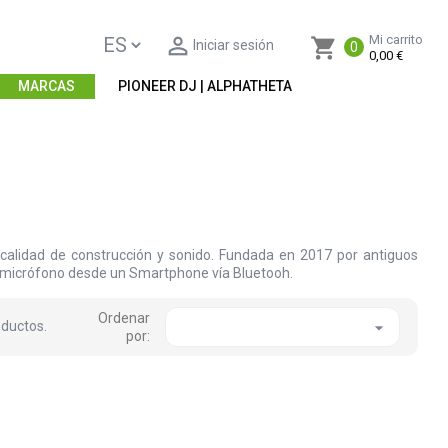

Mi carrito
shopping_cart
Iniciar sesión
0
0,00 €
MARCAS
PIONEER DJ | ALPHATHETA
 calidad de construcción y sonido. Fundada en 2017 por antiguos
el micrófono desde un Smartphone vía Bluetooh.
Ordenar
oductos.

por: