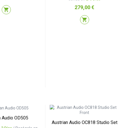
Precio
279,00 €
shopping_cart
shopping_cart
n Audio OD505
Austrian Audio OC818 Studio Set