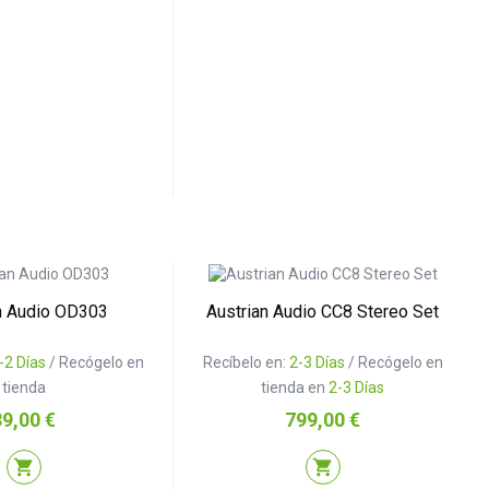
n Audio OD303
Austrian Audio CC8 Stereo Set
-2 Días
/ Recógelo en
Recíbelo en:
2-3 Días
/ Recógelo en
tienda
tienda en
2-3 Días
recio
Precio
89,00 €
799,00 €
shopping_cart
shopping_cart