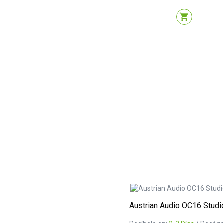
shopping_cart
Austrian Audio OC16 Studi