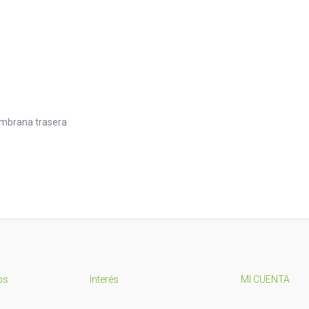
embrana trasera
os
Interés
MI CUENTA