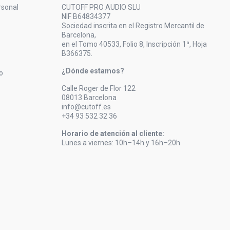
rsonal
CUTOFF PRO AUDIO SLU
NIF B64834377
Sociedad inscrita en el Registro Mercantil de
Barcelona,
en el Tomo 40533, Folio 8, Inscripción 1ª, Hoja
B366375.
¿Dónde estamos?
o
Calle Roger de Flor 122
08013 Barcelona
info@cutoff.es
+34 93 532 32 36
Horario de atención al cliente:
Lunes a viernes: 10h–14h y 16h–20h