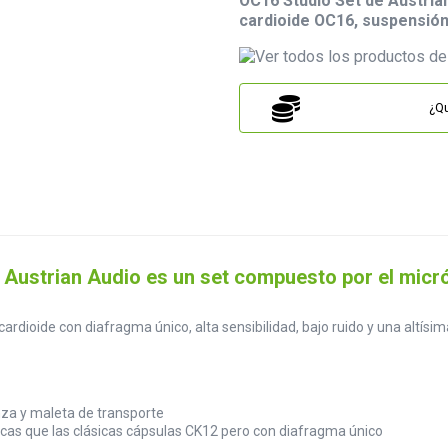
OC16 Studio Set de Austria
cardioide OC16, suspensión
¿Qu
 Austrian Audio es un set compuesto por el mic
rdioide con diafragma único, alta sensibilidad, bajo ruido y una altísim
nza y maleta de transporte
as que las clásicas cápsulas CK12 pero con diafragma único