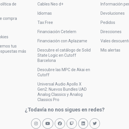
olítica de
Cables Neo d+
Información pe
Idiomas
Devoluciones
de compra
Tax Free
Pedidos
Financiación Cetelem
Direcciones
okies
Financiación con Aplazame
Vales descuent
vemos tus
Descubre el catálogo de Solid
Mis alertas
respuestas más
State Logic en Cutoff
Barcelona
Descubre las MPC de Akai en
Cutoff
Universal Audio Apollo X
Gen2: Nuevos Bundles UAD
Analog Classics y Analog
Classics Pro
¿Todavía no nos sigues en redes?