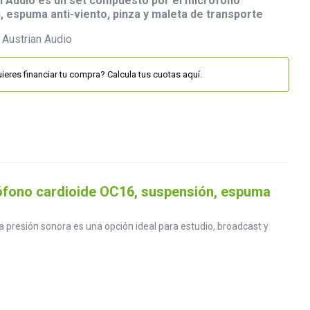
n Audio es un set compuesto por el micrófono
, espuma anti-viento, pinza y maleta de transporte
ieres financiar tu compra? Calcula tus cuotas aquí.
rófono cardioide OC16, suspensión, espuma
a presión sonora es una opción ideal para estudio, broadcast y