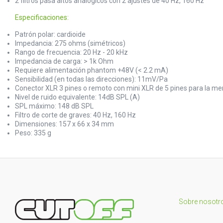
2 filtros pasa altos analógicos con 2 ajustes de 40 Hz, 160 Hz
Especificaciones:
Patrón polar: cardioide
Impedancia: 275 ohms (simétricos)
Rango de frecuencia: 20 Hz - 20 kHz
Impedancia de carga: > 1k Ohm
Requiere alimentación phantom +48V (< 2.2 mA)
Sensibilidad (en todas las direcciones): 11mV/Pa
Conector XLR 3 pines o remoto con mini XLR de 5 pines para la m
Nivel de ruido equivalente: 14dB SPL (A)
SPL máximo: 148 dB SPL
Filtro de corte de graves: 40 Hz, 160 Hz
Dimensiones: 157 x 66 x 34 mm
Peso: 335 g
Sobre nosotr