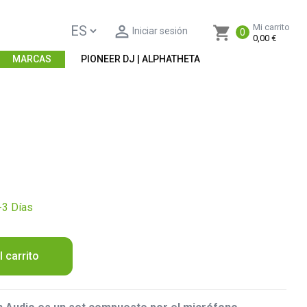

Mi carrito
shopping_cart
Iniciar sesión
0
0,00 €
MARCAS
PIONEER DJ | ALPHATHETA
-3 Días
l carrito