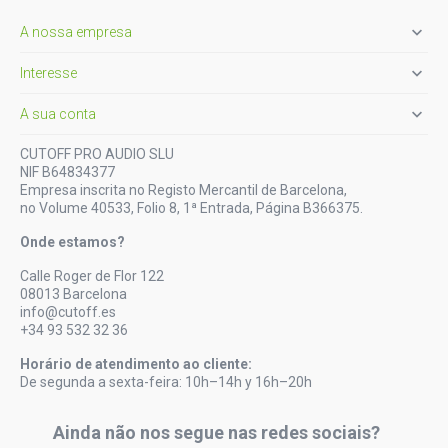

A nossa empresa

Interesse

A sua conta
CUTOFF PRO AUDIO SLU
NIF B64834377
Empresa inscrita no Registo Mercantil de Barcelona,
no Volume 40533, Folio 8, 1ª Entrada, Página B366375.
Onde estamos?
Calle Roger de Flor 122
08013 Barcelona
info@cutoff.es
+34 93 532 32 36
Horário de atendimento ao cliente:
De segunda a sexta-feira: 10h–14h y 16h–20h
Ainda não nos segue nas redes sociais?