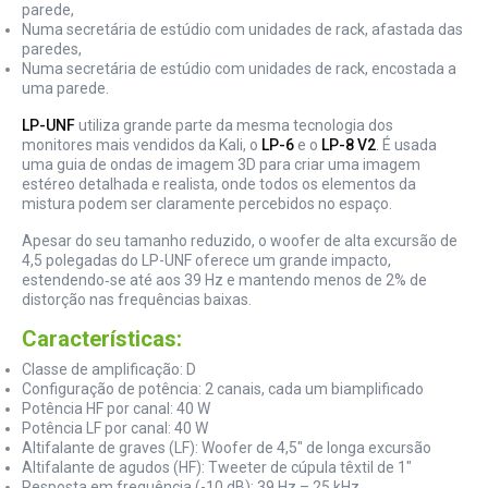
parede,
Numa secretária de estúdio com unidades de rack, afastada das
paredes,
Numa secretária de estúdio com unidades de rack, encostada a
uma parede.
LP-UNF
utiliza grande parte da mesma tecnologia dos
monitores mais vendidos da Kali, o
LP-6
e o
LP-8 V2
. É usada
uma guia de ondas de imagem 3D para criar uma imagem
estéreo detalhada e realista, onde todos os elementos da
mistura podem ser claramente percebidos no espaço.
Apesar do seu tamanho reduzido, o woofer de alta excursão de
4,5 polegadas do LP-UNF oferece um grande impacto,
estendendo‑se até aos 39 Hz e mantendo menos de 2% de
distorção nas frequências baixas.
Características:
Classe de amplificação: D
Configuração de potência: 2 canais, cada um biamplificado
Potência HF por canal: 40 W
Potência LF por canal: 40 W
Altifalante de graves (LF): Woofer de 4,5" de longa excursão
Altifalante de agudos (HF): Tweeter de cúpula têxtil de 1"
Resposta em frequência (-10 dB): 39 Hz – 25 kHz