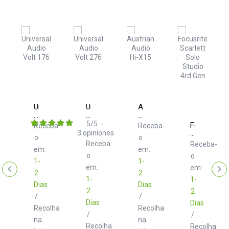
ia
Universal
Universal
Austrian
Fuse
Audio
Audio
Audio
Volt
Volt
Hi-
5
/
5
-
Focusrite
ba-
Receba-
Receba-
176
276
X15
3
opiniones
Scarlett
o
o
USB
USB
Solo
Receba-
Receba-
Recording
Recording
em:
em:
Studio
Studio
Studio
o
o
4th
1-
1-
Gen
em:
em:
2
2
1-
1-
Dias
Dias
2
2
/
/
Dias
Dias
lha
Recolha
Recolha
/
/
na
na
Recolha
Recolha