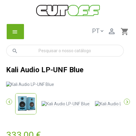

shopping_cart
menu
search
Kali Audio LP-UNF Blue


333,00 €