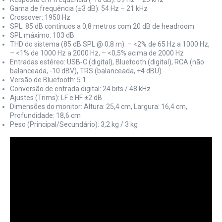
Gama de frequência (±3 dB): 54 Hz – 21 kHz
Crossover: 1950 Hz
SPL: 85 dB contínuos a 0,8 metros com 20 dB de headroom
SPL máximo: 103 dB
THD do sistema (85 dB SPL @ 0,8 m): – <2% de 65 Hz a 1000 Hz,
– <1% de 1000 Hz a 2000 Hz, – <0,5% acima de 2000 Hz
Entradas estéreo: USB‑C (digital), Bluetooth (digital), RCA (não
balanceada, -10 dBV), TRS (balanceada, +4 dBU)
Versão de Bluetooth: 5.1
Conversão de entrada digital: 24 bits / 48 kHz
Ajustes (Trims): LF e HF ±2 dB
Dimensões do monitor: Altura: 25,4 cm, Largura: 16,4 cm,
Profundidade: 18,6 cm
Peso (Principal/Secundário): 3,2 kg / 3 kg