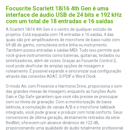
Focusrite Scarlett 18i16 4th Gen é uma
interface de áudio USB de 24 bits e 192 kHz
com um total de 18 entradas e 16 saídas
A Scarlett 18i16 4th Gen é o centro de qualquer estúdio de
projetos. Está equipada com 18 entradas e 16 saídas, 4 das
quais são pré-amplificadores de microfone de baixo ruído com
69 dB de ganho, comutáveis entre linha ou instrumento.
Também possui entradas e saídas MIDI. Tudo isso permite que
você grave instrumentos como baterias, guitarras, teclados ou
sintetizadores, além de vozes. Graças ao Focusrite Control 2,
você pode desfrutar de amplas opções de mixagem e
roteamento. É possível expandir e sincronizar sua configuração
através das conexões ADAT, S/PDIF e Word Clock.
O modo Air, com Presence e Harmonic Drive, proporciona o som
das grandes mesas de mixagem, enquanto as funções Auto
Gain e Clip Safe garantem que você não precise se preocupar
com os níveis de gravação. Com a monitorização de baixa
latência, a comutação de canais A/B e o microfone talkback
integrado, você pode gravar e produzir com total conforto. Seus
conversores de última geração, diretamente retirados da série
RedNet, oferecem um alcance dinâmico de 122 dB,
proporcionando uma qualidade de áudio totalmente profissional.