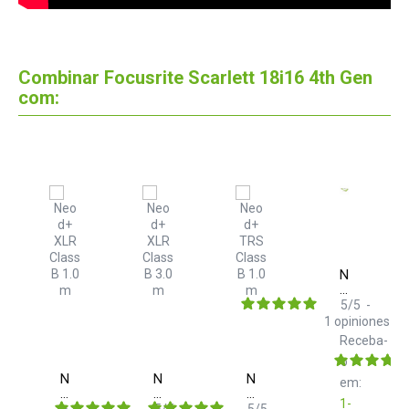
Combinar Focusrite Scarlett 18i16 4th Gen
com:
Neo
d+
TRS
5
/
5
-
Class
1
opiniones
B
Receba-
2.0
m
o
ture
Neo
Neo
Neo
ba-
em:
s
d+
d+
d+
1-
XLR
XLR
TRS
5
/
5
-
5
/
5
-