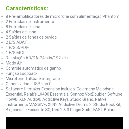
Características:
8 Pré-amplificadores de microfone com alimentação Phantom
2 Entradas de instrumento
8 Entradas de linha
4 Saídas de linha
2 Saídas de fones de ouvido
2 E/S ADAT
1 E/S S/PDIF
1 E/S MIDI
Resolução AD/DA: 24 bits/192 kHz
Modo Air
Controle automático de ganho
Função Loopback
Microfone Talkback integrado
Conectividade USB tipo C
Software Hitmaker Expansion incluido: Celemony Melodyne
Essential, Relab’s LX480 Essentials, Sonnox VoxDoubler, Softube
Flow®, XLN Audio® Addictive Keys Studio Grand, Native
Instruments MASSIVE, XLN’s Addictive Drums 2: Studio Rock Kit,
Bx_console Focusrite SC, Red 2 & 3 Plugin Suite, FAST Balancer.