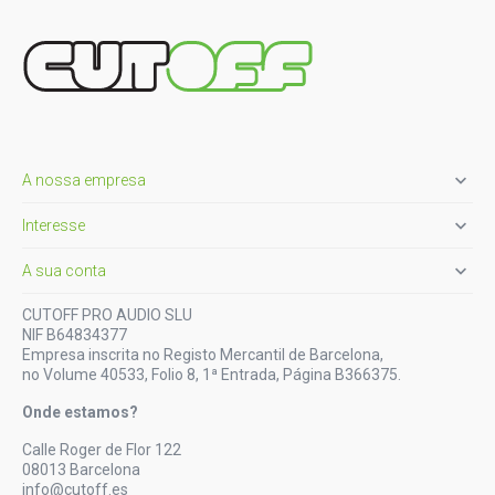

A nossa empresa

Interesse

A sua conta
CUTOFF PRO AUDIO SLU
NIF B64834377
Empresa inscrita no Registo Mercantil de Barcelona,
no Volume 40533, Folio 8, 1ª Entrada, Página B366375.
Onde estamos?
Calle Roger de Flor 122
08013 Barcelona
info@cutoff.es