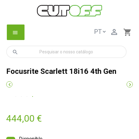

shopping_cart
menu
search
Focusrite Scarlett 18i16 4th Gen


444,00 €
Disponible