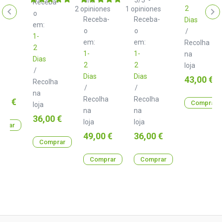
Receba-
Class
Class
Class
2
2
opiniones
1
opiniones
o
B
B
B
Receba-
Receba-
Dias
1.0
3.0
1.0
em:
m
m
o
m
o
/
1-
em:
em:
Recolha
2
1-
1-
na
Dias
lha
2
2
loja
/
Dias
Dias
Preço
43,00 €
Recolha
/
/
na
Recolha
Recolha
00 €
Comprar
loja
na
na
Preço
36,00 €
loja
loja
prar
Preço
Preço
49,00 €
36,00 €
Comprar
Comprar
Comprar