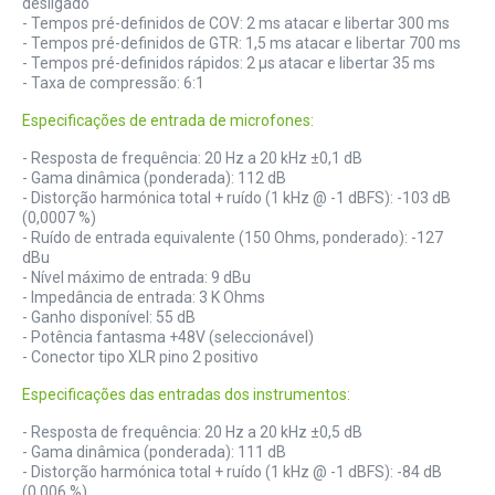
desligado
- Tempos pré-definidos de COV: 2 ms atacar e libertar 300 ms
- Tempos pré-definidos de GTR: 1,5 ms atacar e libertar 700 ms
- Tempos pré-definidos rápidos: 2 µs atacar e libertar 35 ms
- Taxa de compressão: 6:1
Especificações de entrada de microfones:
- Resposta de frequência: 20 Hz a 20 kHz ±0,1 dB
- Gama dinâmica (ponderada): 112 dB
- Distorção harmónica total + ruído (1 kHz @ -1 dBFS): -103 dB
(0,0007 %)
- Ruído de entrada equivalente (150 Ohms, ponderado): -127
dBu
- Nível máximo de entrada: 9 dBu
- Impedância de entrada: 3 K Ohms
- Ganho disponível: 55 dB
- Potência fantasma +48V (seleccionável)
- Conector tipo XLR pino 2 positivo
Especificações das entradas dos instrumentos:
- Resposta de frequência: 20 Hz a 20 kHz ±0,5 dB
- Gama dinâmica (ponderada): 111 dB
- Distorção harmónica total + ruído (1 kHz @ -1 dBFS): -84 dB
(0,006 %)