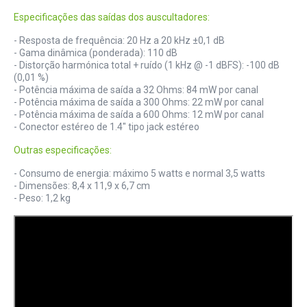
Especificações das saídas dos auscultadores:
- Resposta de frequência: 20 Hz a 20 kHz ±0,1 dB
- Gama dinâmica (ponderada): 110 dB
- Distorção harmónica total + ruído (1 kHz @ -1 dBFS): -100 dB
(0,01 %)
- Potência máxima de saída a 32 Ohms: 84 mW por canal
- Potência máxima de saída a 300 Ohms: 22 mW por canal
- Potência máxima de saída a 600 Ohms: 12 mW por canal
- Conector estéreo de 1.4" tipo jack estéreo
Outras especificações:
- Consumo de energia: máximo 5 watts e normal 3,5 watts
- Dimensões: 8,4 x 11,9 x 6,7 cm
- Peso: 1,2 kg