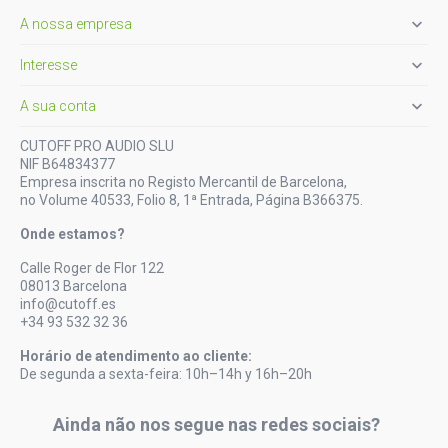

A nossa empresa

Interesse

A sua conta
CUTOFF PRO AUDIO SLU
NIF B64834377
Empresa inscrita no Registo Mercantil de Barcelona,
no Volume 40533, Folio 8, 1ª Entrada, Página B366375.
Onde estamos?
Calle Roger de Flor 122
08013 Barcelona
info@cutoff.es
+34 93 532 32 36
Horário de atendimento ao cliente:
De segunda a sexta-feira: 10h–14h y 16h–20h
Ainda não nos segue nas redes sociais?