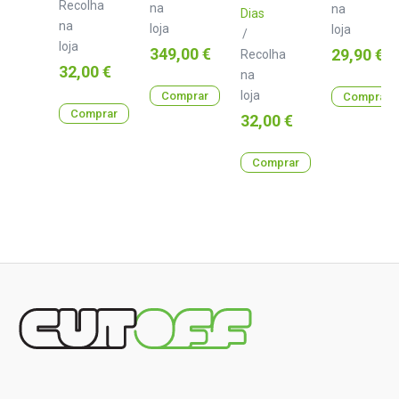
Recolha
Black
na
na
Dias
U8492BL
na
loja
loja
/
loja
Preço
349,00 €
Preço
29,90 €
Recolha
Preço
32,00 €
na
loja
Comprar
Comprar
Comprar
Preço
32,00 €
Comprar