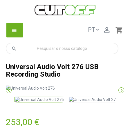

shopping_cart
menu
search
Universal Audio Volt 276 USB
Recording Studio


253,00 €