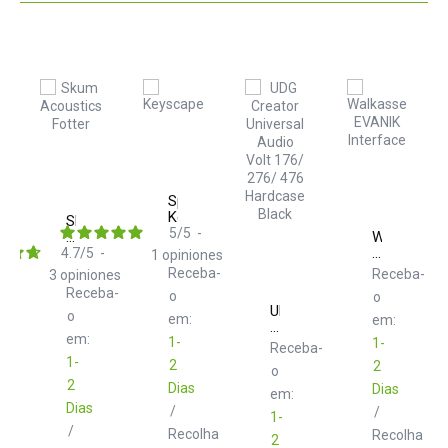
Spectrasonics
Keyscape
Skum
5
/
5
-
Acoustics
Walkasse
Fotter
EVANIK
4.7
/
5
-
1
opiniones
W-
Receba-
Receba-
3
opiniones
MCB-
Receba-
o
o
HC5
UDG
o
Interface
em:
em:
Creator
em:
1-
Universal
1-
Receba-
Audio
1-
2
2
o
Volt
2
Dias
Dias
176/
em:
276/
Dias
/
/
1-
476
/
Recolha
Recolha
Hardcase
2