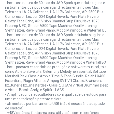
- Inclui assinatura de 30 dias da UAD Spark que inclui plug-ins e
instrumentos que pode carregar directamente no seu Mac:
Teletronix LA-2A Collection, UA 1176 Collection, API 2500 Bus
Compressor, Lexicon 224 Digital Reverb, Pure Plate Reverb,
Galaxy Tape Echo, API Vision Channel Strip Plus, Neve 1073
Preamp & EQ, Studer A800 Tape Machine, Opal Morphing
Synthesizer, Ravel Grand Piano, Moog Minimoog, e Waterfall B3.
- Inclui assinatura de 30 dias da UAD Spark incluindo plug-ins e
instrumentos que pode carregar directamente no seu Mac:
Teletronix LA-2A Collection, UA 1176 Collection, API 2500 Bus
Compressor, Lexicon 224 Digital Reverb, Pure Plate Reverb,
Galaxy Tape Echo, API Vision Channel Strip Plus, Neve 1073
Preamp & EQ, Studer A800 Tape Machine, Opal Morphing
Synthesizer, Ravel Grand Piano, Moog Minimoog e Waterfall B3
- Inclui pacotes essenciais de produção e software musical, tais
como Ableton Live Lite, Celemony Melodyne Essential, Softube
Marshall Plexi Classic Amp e Time & Tone Bundle, Relab LX480
Essentials, Plugin Alliance Ampeg SVT-VR Classic, Brainworx
bx_tuner e bx_masterdesk Classic, UJAM Virtual Drummer Deep
e Virtual Bassis Andy, e Spitfire LABS
- Amplificador de auscultadores com qualidade de estúdio para
uma monitorização potente e clara
- alimentado por barramento USB (não é necessário adaptador
de energia)
- +48V potência fantasma para utilização com microfones