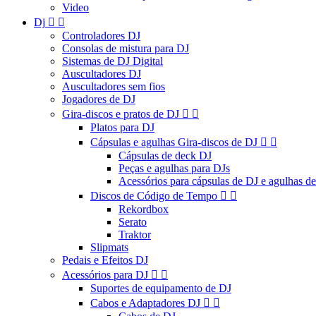
Video
Dj


Controladores DJ
Consolas de mistura para DJ
Sistemas de DJ Digital
Auscultadores DJ
Auscultadores sem fios
Jogadores de DJ
Gira-discos e pratos de DJ


Platos para DJ
Cápsulas e agulhas Gira-discos de DJ


Cápsulas de deck DJ
Peças e agulhas para DJs
Acessórios para cápsulas de DJ e agulhas d
Discos de Código de Tempo


Rekordbox
Serato
Traktor
Slipmats
Pedais e Efeitos DJ
Acessórios para DJ


Suportes de equipamento de DJ
Cabos e Adaptadores DJ

