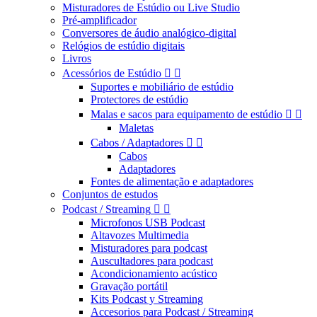
Misturadores de Estúdio ou Live Studio
Pré-amplificador
Conversores de áudio analógico-digital
Relógios de estúdio digitais
Livros
Acessórios de Estúdio


Suportes e mobiliário de estúdio
Protectores de estúdio
Malas e sacos para equipamento de estúdio


Maletas
Cabos / Adaptadores


Cabos
Adaptadores
Fontes de alimentação e adaptadores
Conjuntos de estudos
Podcast / Streaming


Microfonos USB Podcast
Altavozes Multimedia
Misturadores para podcast
Auscultadores para podcast
Acondicionamiento acústico
Gravação portátil
Kits Podcast y Streaming
Accesorios para Podcast / Streaming