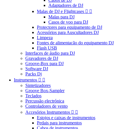
Cabos de DJ
Adaptadores de DJ
Malas de DJ e Flightcases


Malas para DJ
Casos de voo para DJ
Protectores para equipamento de DJ
Acessórios para Auscultadores DJ
Limpeza
Fontes de alimentação do equipamento DJ
Flash USB
Interfaces de áudio para DJ
Gravadores de DJ
Groove-Box para DJ
Software DJ
Packs Dj
Instrumentos


Sintetizadores
Groove Box-Sampler
Teclados
Percussão electrónica
Controladores de vento
Accesórios Instrumentos


Estojos e caixas de instrumentos
Pedais para instrumentos
Cabos de instrumentos