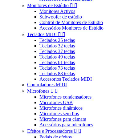
Monitores de Estúdio


Monitores Activos
Subwoofer de estúdio
Control de Monitores de Estudio
Acessórios Monitores de Estúdio
Teclados MIDI


Teclados 25 teclas
Teclados 32 teclas
Teclados 37 teclas
Teclados 49 teclas
Teclados 61 teclas
Teclados 73 teclas
Teclados 88 teclas
Accesorios Teclados MIDI
Controladores MIDI
Microfones


Microfones condensadores
Microfones USB
Microfones dinâmicos
Microfones sem fios
Microfones para cámara
Acessórios para microfones
Efeitos e Processadores


Pedais de efeitos