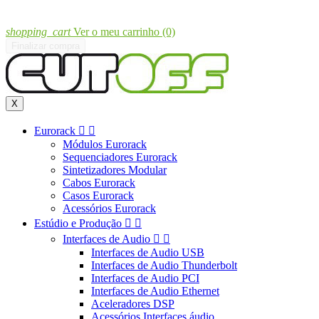
shopping_cart
Ver o meu carrinho
(0)
Finalizar compra
X
Eurorack


Módulos Eurorack
Sequenciadores Eurorack
Sintetizadores Modular
Cabos Eurorack
Casos Eurorack
Acessórios Eurorack
Estúdio e Produção


Interfaces de Audio


Interfaces de Audio USB
Interfaces de Audio Thunderbolt
Interfaces de Audio PCI
Interfaces de Audio Ethernet
Aceleradores DSP
Acessórios Interfaces áudio