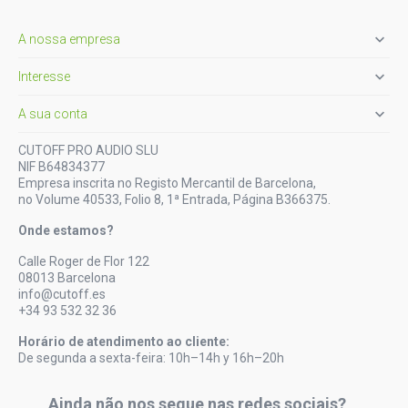

A nossa empresa

Interesse

A sua conta
CUTOFF PRO AUDIO SLU
NIF B64834377
Empresa inscrita no Registo Mercantil de Barcelona,
no Volume 40533, Folio 8, 1ª Entrada, Página B366375.
Onde estamos?
Calle Roger de Flor 122
08013 Barcelona
info@cutoff.es
+34 93 532 32 36
Horário de atendimento ao cliente:
De segunda a sexta-feira: 10h–14h y 16h–20h
Ainda não nos segue nas redes sociais?