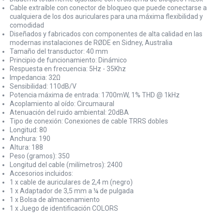
Cable extraíble con conector de bloqueo que puede conectarse a
cualquiera de los dos auriculares para una máxima flexibilidad y
comodidad
Diseñados y fabricados con componentes de alta calidad en las
modernas instalaciones de RØDE en Sidney, Australia
Tamaño del transductor: 40 mm
Principio de funcionamiento: Dinámico
Respuesta en frecuencia: 5Hz - 35Khz
Impedancia: 32Ω
Sensibilidad: 110dB/V
Potencia máxima de entrada: 1700mW, 1% THD @ 1kHz
Acoplamiento al oído: Circumaural
Atenuación del ruido ambiental: 20dBA
Tipo de conexión: Conexiones de cable TRRS dobles
Longitud: 80
Anchura: 190
Altura: 188
Peso (gramos): 350
Longitud del cable (milímetros): 2400
Accesorios incluidos:
1 x cable de auriculares de 2,4 m (negro)
1 x Adaptador de 3,5 mm a ¼ de pulgada
1 x Bolsa de almacenamiento
1 x Juego de identificación COLORS