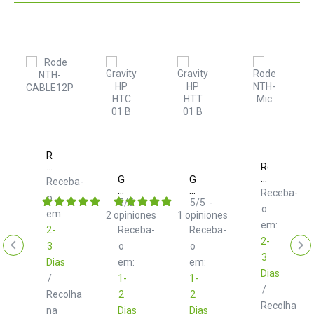
Rode
NTH-
Rode
CABLE12P
NTH-
ty
Gravity
Gravity
Receba-
Mic
HP
HP
Receba-
o
HTC
HTT
5
/
5
-
5
/
5
-
ba-
o
01
01
em:
2
opiniones
1
opiniones
B
B
em:
2-
Receba-
Receba-
Soporte
Soporte
2-
3
auriculares
o
para
o
para
auriculares
3
Dias
em:
em:
montaje
Dias
/
1-
1-
en
/
mesa
Recolha
2
2
Recolha
na
Dias
Dias