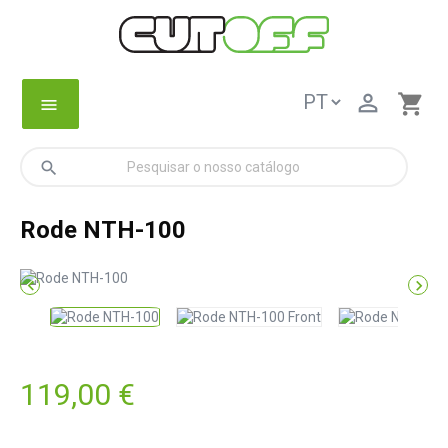

shopping_cart
menu
search
Rode NTH-100


119,00 €