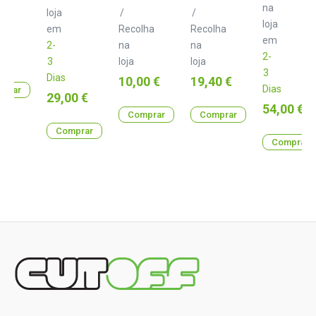
lha
na
loja
/
/
loja
em
Recolha
Recolha
em
2-
na
na
 €
2-
3
loja
loja
3
Dias
Preço
Preço
10,00 €
19,40 €
Dias
prar
Preço
29,00 €
Preço
54,00 €
Comprar
Comprar
Comprar
Comprar