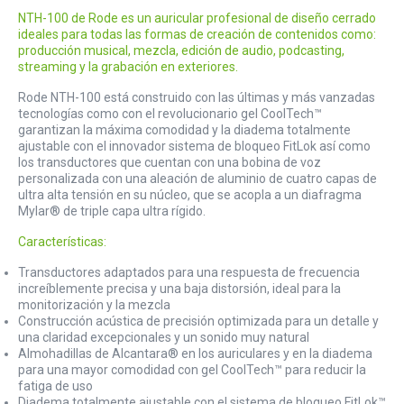
NTH-100 de Rode es un auricular profesional de diseño cerrado
ideales para todas las formas de creación de contenidos como:
producción musical, mezcla, edición de audio, podcasting,
streaming y la grabación en exteriores.
Rode NTH-100 está construido con las últimas y más vanzadas
tecnologías como con el revolucionario gel CoolTech™
garantizan la máxima comodidad y la diadema totalmente
ajustable con el innovador sistema de bloqueo FitLok así como
los transductores que cuentan con una bobina de voz
personalizada con una aleación de aluminio de cuatro capas de
ultra alta tensión en su núcleo, que se acopla a un diafragma
Mylar® de triple capa ultra rígido.
Características:
Transductores adaptados para una respuesta de frecuencia
increíblemente precisa y una baja distorsión, ideal para la
monitorización y la mezcla
Construcción acústica de precisión optimizada para un detalle y
una claridad excepcionales y un sonido muy natural
Almohadillas de Alcantara® en los auriculares y en la diadema
para una mayor comodidad con gel CoolTech™ para reducir la
fatiga de uso
Diadema totalmente ajustable con el sistema de bloqueo FitLok™