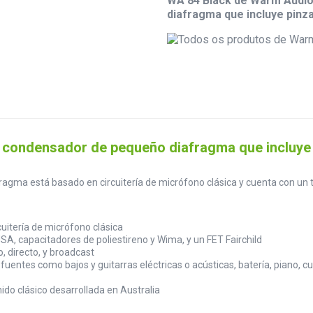
WA 84 Black de Warm Audio
diafragma que incluye pinza
ondensador de pequeño diafragma que incluye pi
agma está basado en circuitería de micrófono clásica y cuenta con u
itería de micrófono clásica
A, capacitadores de poliestireno y Wima, y un FET Fairchild
, directo, y broadcast
uentes como bajos y guitarras eléctricas o acústicas, batería, piano, cu
nido clásico desarrollada en Australia