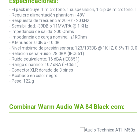
Especificaciones:
- El pack incluye: 1 micrófono, 1 suspesnsión, 1 clip de micrófono, 1
- Requiere alimentación phantom +48V
- Respuesta de frecuencia: 20 Hz - 20 kHz
- Sensibilidad: -39DB o 11MV/PA @ 1 KHz
- Impedancia de salida: 200 Ohms
- Impedancia de carga nominal: ≥1KOhm
- Atenuador: 0 dB o -10 dB
- Nivel máximo de presión sonora: 123/133DB @ 1KHZ, 0.5% THD, 
- Relación señal-ruido: 78 dBA (IEC651)
- Ruido equivalente: 16 dBA (IEC651)
- Rango dinámico: 107 dBA (IEC651)
- Conector XLR dorado de 3 pines
- Acabado en color negro
- Peso: 122 g
Combinar Warm Audio WA 84 Black com: