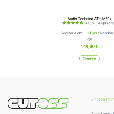
Audio Technica ATH M50x
4.8
/
5
-
4
opinion
Receba-o em:
1-2 Dias
/ Recolha
loja
Preço
149,00 €
Comprar
A nossa emp
Aviso Legal e 