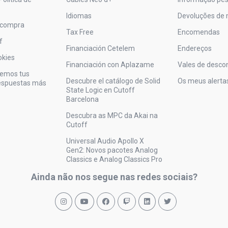
Idiomas
Devoluções de 
 compra
Tax Free
Encomendas
f
Financiación Cetelem
Endereços
okies
Financiación con Aplazame
Vales de desco
vemos tus
Descubre el catálogo de Solid
Os meus alerta
respuestas más
State Logic en Cutoff
Barcelona
Descubra as MPC da Akai na
Cutoff
Universal Audio Apollo X
Gen2: Novos pacotes Analog
Classics e Analog Classics Pro
Ainda não nos segue nas redes sociais?