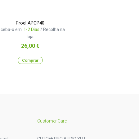
Proel APOP40
eceba-o em:
1-2 Dias
/ Recolha na
loja
Preço
26,00 €
Comprar
Customer Care
soal
CUTOFF PRO AUDIO SLU