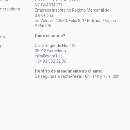
NIF B64834377
mercadoria
Empresa inscrita no Registo Mercantil de
Barcelona,
no Volume 40533, Folio 8, 1ª Entrada, Página
B366375.
Onde estamos?
nto
Calle Roger de Flor 122
s
08013 Barcelona
info@cutoff.es
+34 93 532 32 36
Horário de atendimento ao cliente:
De segunda a sexta-feira: 10h–14h y 16h–20h