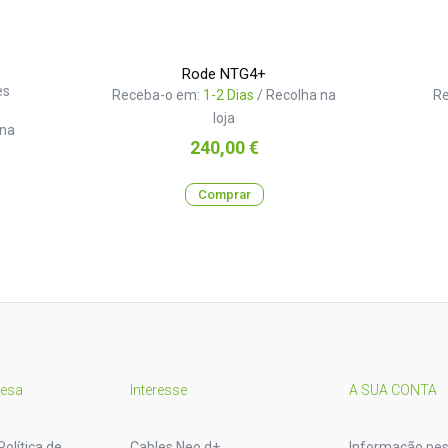
Rode NTG4+
es
Receba-o em:
1-2 Dias
/ Recolha na
R
loja
 na
Preço
240,00 €
Comprar
resa
Interesse
A SUA CONTA
Política de
Cables Neo d+
Informação pes