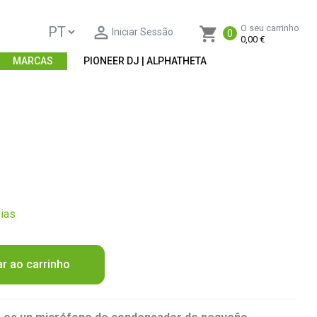

O seu carrinho
shopping_cart
Iniciar Sessão
0
0,00 €
MARCAS
PIONEER DJ | ALPHATHETA
ias
ar ao carrinho