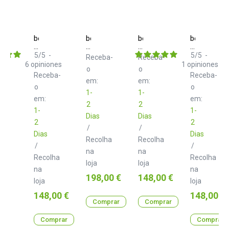
beyerdynamic
beyerdynamic
beyerdynamic
beyerdynam
DT-
DT-
DT-
DT-
770
770
770
770
5
/
5
-
5
/
5
-
Receba-
Receba-
Pro
Pro
Pro
Pro
6
opiniones
1
opiniones
o
o
80
X
250
32
Receba-
Receba-
ohms
48
Ohms
Ohms
em:
em:
o
Ohms
o
1-
1-
em:
em:
2
2
1-
1-
Dias
Dias
2
2
/
/
Dias
Dias
Recolha
Recolha
/
/
na
na
Recolha
Recolha
loja
loja
na
na
Preço
Preço
198,00 €
148,00 €
loja
loja
Preço
Preço
148,00 €
148,00 €
Comprar
Comprar
Comprar
Comprar