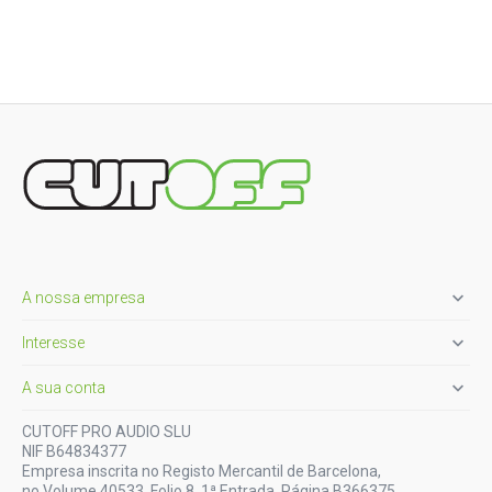

A nossa empresa

Interesse

A sua conta
CUTOFF PRO AUDIO SLU
NIF B64834377
Empresa inscrita no Registo Mercantil de Barcelona,
no Volume 40533, Folio 8, 1ª Entrada, Página B366375.