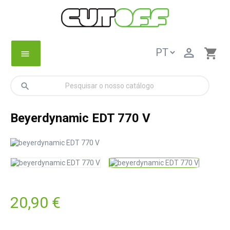

shopping_cart
menu
search
Beyerdynamic EDT 770 V
20,90 €