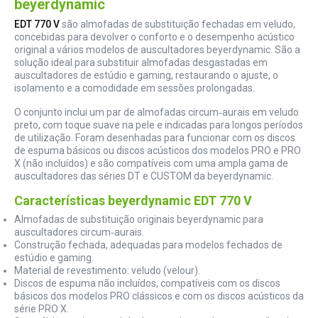
beyerdynamic
EDT 770 V
são almofadas de substituição fechadas em veludo,
concebidas para devolver o conforto e o desempenho acústico
original a vários modelos de auscultadores beyerdynamic. São a
solução ideal para substituir almofadas desgastadas em
auscultadores de estúdio e gaming, restaurando o ajuste, o
isolamento e a comodidade em sessões prolongadas.
O conjunto inclui um par de almofadas circum‑aurais em veludo
preto, com toque suave na pele e indicadas para longos períodos
de utilização. Foram desenhadas para funcionar com os discos
de espuma básicos ou discos acústicos dos modelos PRO e PRO
X (não incluídos) e são compatíveis com uma ampla gama de
auscultadores das séries DT e CUSTOM da beyerdynamic.
Características beyerdynamic EDT 770 V
Almofadas de substituição originais beyerdynamic para
auscultadores circum‑aurais.
Construção fechada, adequadas para modelos fechados de
estúdio e gaming.
Material de revestimento: veludo (velour).
Discos de espuma não incluídos, compatíveis com os discos
básicos dos modelos PRO clássicos e com os discos acústicos da
série PRO X.