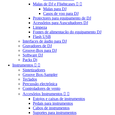
Malas de DJ e Flightcases


Malas para DJ
Casos de voo para DJ
Protectores para equipamento de DJ
Acessórios para Auscultadores DJ
Limpeza
Fontes de alimentação do equipamento DJ
Flash USB
Interfaces de áudio para DJ
Gravadores de DJ
Groove-Box para DJ
Software DJ
Packs Dj
Instrumentos


Sintetizadores
Groove Box-Sampler
Teclados
Percussão electrónica
Controladores de vento
Accesórios Instrumentos


Estojos e caixas de instrumentos
Pedais para instrumentos
Cabos de instrumentos
Suportes para instrumentos