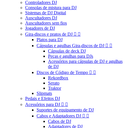
Controladores DJ
Consolas de mistura para DJ
Sistemas de DJ Digital
Auscultadores DJ
Auscultadores sem fios
Jogadores de DJ
Gira-discos e pratos de DJ


Platos para DJ
Cápsulas e agulhas Gira-discos de DJ


Cápsulas de deck DJ
Peças e agulhas para DJs
Acessórios para cápsulas de DJ e agulhas
de DJ
Discos de Código de Tempo


Rekordbox
Serato
Traktor
Slipmats
Pedais e Efeitos DJ
Acessórios para DJ


Suportes de equipamento de DJ
Cabos e Adaptadores DJ


Cabos de DJ
Adaptadores de DJ