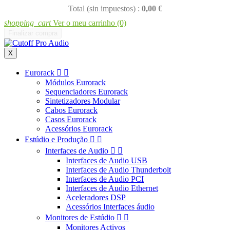
Total (sin impuestos) :
0,00 €
shopping_cart
Ver o meu carrinho
(0)
Finalizar compra
X
Eurorack


Módulos Eurorack
Sequenciadores Eurorack
Sintetizadores Modular
Cabos Eurorack
Casos Eurorack
Acessórios Eurorack
Estúdio e Produção


Interfaces de Audio


Interfaces de Audio USB
Interfaces de Audio Thunderbolt
Interfaces de Audio PCI
Interfaces de Audio Ethernet
Aceleradores DSP
Acessórios Interfaces áudio
Monitores de Estúdio


Monitores Activos