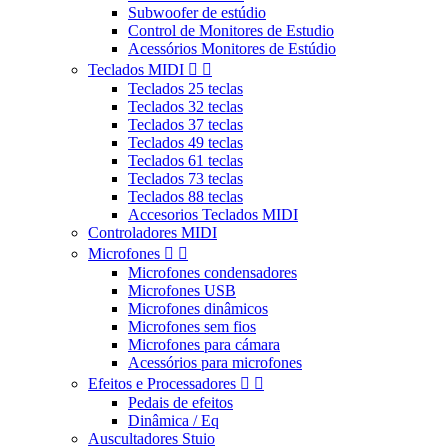
Subwoofer de estúdio
Control de Monitores de Estudio
Acessórios Monitores de Estúdio
Teclados MIDI


Teclados 25 teclas
Teclados 32 teclas
Teclados 37 teclas
Teclados 49 teclas
Teclados 61 teclas
Teclados 73 teclas
Teclados 88 teclas
Accesorios Teclados MIDI
Controladores MIDI
Microfones


Microfones condensadores
Microfones USB
Microfones dinâmicos
Microfones sem fios
Microfones para cámara
Acessórios para microfones
Efeitos e Processadores


Pedais de efeitos
Dinâmica / Eq
Auscultadores Stuio