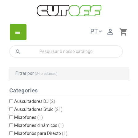

shopping_cart
menu
search
Filtrar por
(24 productos)
Categories
Auscultadores DJ
(2)
Auscultadores Stuio
(21)
Microfones
(1)
Microfones dinâmicos
(1)
Micrófonos para Directo
(1)