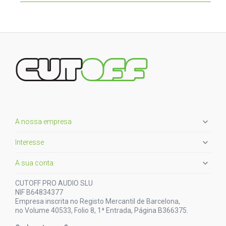

A nossa empresa

Interesse

A sua conta
CUTOFF PRO AUDIO SLU
NIF B64834377
Empresa inscrita no Registo Mercantil de Barcelona,
no Volume 40533, Folio 8, 1ª Entrada, Página B366375.