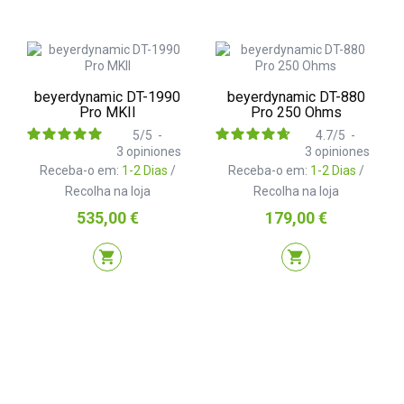
beyerdynamic DT-1990
beyerdynamic DT-880
Pro MKII
Pro 250 Ohms
5
/
5
-
4.7
/
5
-
3
opiniones
3
opiniones
Receba-o em:
1-2 Dias
/
Receba-o em:
1-2 Dias
/
Recolha na loja
Recolha na loja
Preço
Preço
535,00 €
179,00 €
shopping_cart
shopping_cart