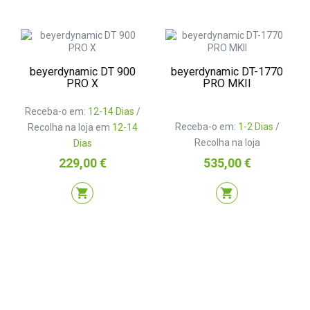
beyerdynamic DT 900
beyerdynamic DT-1770
PRO X
PRO MKII
Receba-o em:
12-14 Dias
/
Receba-o em:
1-2 Dias
/
Recolha na loja em
12-14
Recolha na loja
Dias
Preço
Preço
229,00 €
535,00 €
shopping_cart
shopping_cart