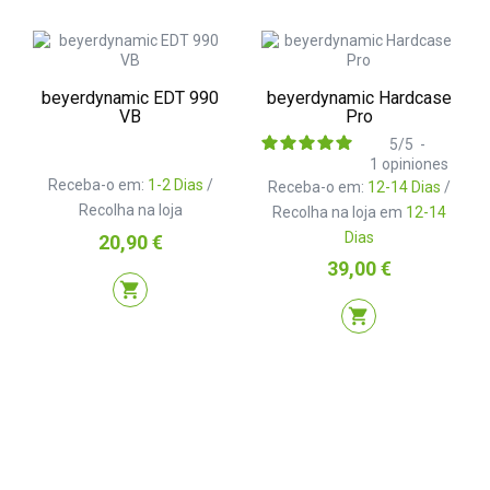
beyerdynamic EDT 990
beyerdynamic Hardcase
VB
Pro
5
/
5
-
1
opiniones
Receba-o em:
1-2 Dias
/
Receba-o em:
12-14 Dias
/
Recolha na loja
Recolha na loja em
12-14
Dias
Preço
20,90 €
Preço
39,00 €
shopping_cart
shopping_cart