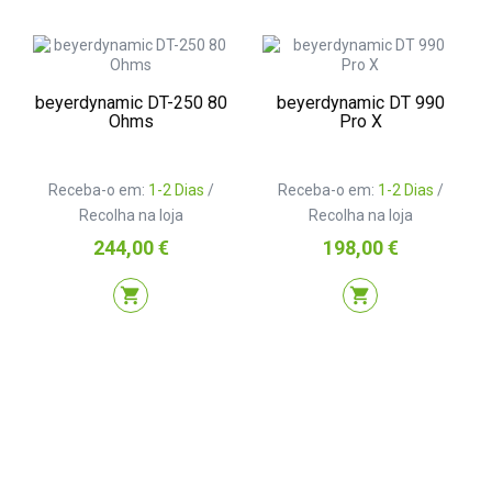
beyerdynamic DT-250 80
beyerdynamic DT 990
Ohms
Pro X
Receba-o em:
1-2 Dias
/
Receba-o em:
1-2 Dias
/
Recolha na loja
Recolha na loja
Preço
Preço
244,00 €
198,00 €
shopping_cart
shopping_cart