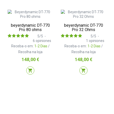
beyerdynamic DT-770
beyerdynamic DT-770
Pro 80 ohms
Pro 32 Ohms
5
/
5
-
5
/
5
-
6
opiniones
1
opiniones
Receba-o em:
1-2 Dias
/
Receba-o em:
1-2 Dias
/
Recolha na loja
Recolha na loja
Preço
Preço
148,00 €
148,00 €
shopping_cart
shopping_cart