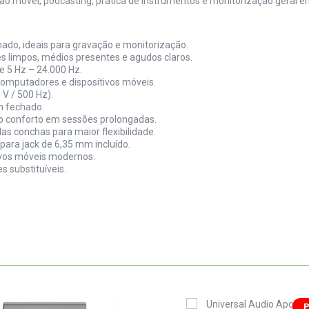
o móvel, podcasting, prática de instrumentos e monitorização geral e
ado, ideais para gravação e monitorização.
es limpos, médios presentes e agudos claros.
 5 Hz – 24.000 Hz.
computadores e dispositivos móveis.
 V / 500 Hz).
n fechado.
 conforto em sessões prolongadas.
as conchas para maior flexibilidade.
ara jack de 6,35 mm incluído.
tivos móveis modernos.
 substituíveis.