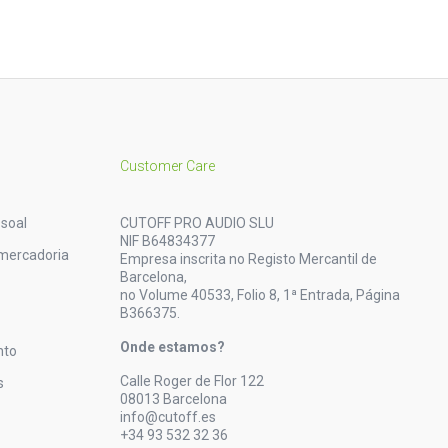
Customer Care
soal
CUTOFF PRO AUDIO SLU
NIF B64834377
mercadoria
Empresa inscrita no Registo Mercantil de
Barcelona,
no Volume 40533, Folio 8, 1ª Entrada, Página
B366375.
Onde estamos?
nto
Calle Roger de Flor 122
s
08013 Barcelona
info@cutoff.es
+34 93 532 32 36