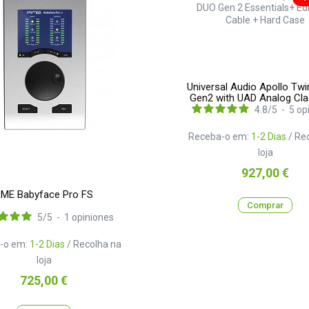
Universal Audio Apollo Tw
Gen2 with UAD Analog Cla
Cable + Hard Case
4.8
/
5
-
5
op
Receba-o em:
1-2 Dias
/ Re
loja
Preço
927,00 €
ME Babyface Pro FS
Comprar
5
/
5
-
1
opiniones
-o em:
1-2 Dias
/ Recolha na
loja
Preço
725,00 €