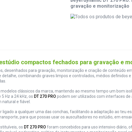
beyerdynamic DT 270 PRO: 
gravação e monitorização
 estúdio compactos fechados para gravação e m
os, desenhados para gravação, monitorização e criação de conteúdo e
e detalhe, combinando graves limpos e controlados, médios definidos 
das.
os modelos clássicos da marca, mantendo ao mesmo tempo um bom isol
 5 Hz a 24 kHz, os
DT 270 PRO
podem ser utilizados com interfaces de 
atural e fiável.
er ligado a qualquer uma das conchas, facilitando a adaptação ao teu e
nsporte, para que possas usar os auscultadores no estúdio, em ensaios
tituíveis, os
DT 270 PRO
foram concebidos para uso intensivo diário, 