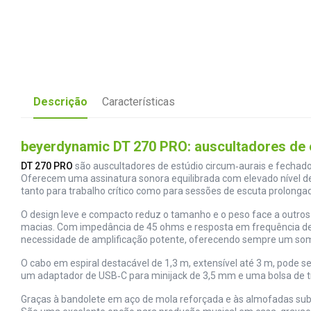
Descrição
Características
beyerdynamic DT 270 PRO: auscultadores de
DT 270 PRO
são auscultadores de estúdio circum‑aurais e fechad
Oferecem uma assinatura sonora equilibrada com elevado nível d
tanto para trabalho crítico como para sessões de escuta prolonga
O design leve e compacto reduz o tamanho e o peso face a outr
macias. Com impedância de 45 ohms e resposta em frequência de
necessidade de amplificação potente, oferecendo sempre um som n
O cabo em espiral destacável de 1,3 m, extensível até 3 m, pode s
um adaptador de USB‑C para minijack de 3,5 mm e uma bolsa de tra
Graças à bandolete em aço de mola reforçada e às almofadas subs