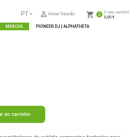

O seu carrinho
shopping_cart
Iniciar Sessão
0
0,00 €
MARCAS
PIONEER DJ | ALPHATHETA
ar ao carrinho