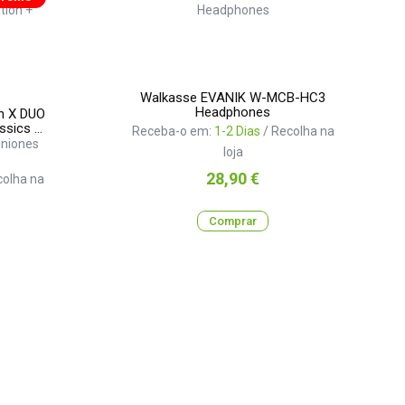
Walkasse EVANIK W-MCB-HC3
Headphones
in X DUO
ssics +
Receba-o em:
1-2 Dias
/ Recolha na
iniones
loja
Preço
28,90 €
colha na
Comprar