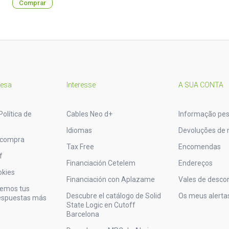
Comprar
resa
Interesse
A SUA CONTA
Política de
Cables Neo d+
Informação pes
Idiomas
Devoluções de 
 compra
Tax Free
Encomendas
f
Financiación Cetelem
Endereços
okies
Financiación con Aplazame
Vales de desco
vemos tus
Descubre el catálogo de Solid
Os meus alerta
respuestas más
State Logic en Cutoff
Barcelona