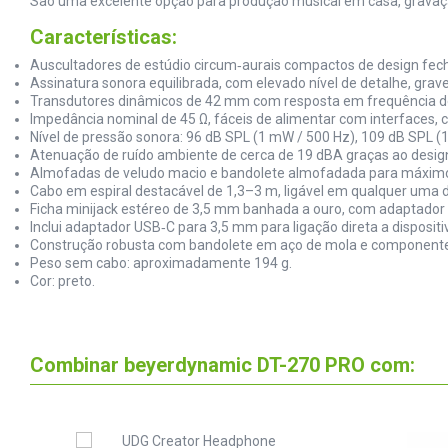
São uma excelente opção para produção musical em casa, gravaçã
Características:
Auscultadores de estúdio circum‑aurais compactos de design fech
Assinatura sonora equilibrada, com elevado nível de detalhe, grav
Transdutores dinâmicos de 42 mm com resposta em frequência de
Impedância nominal de 45 Ω, fáceis de alimentar com interfaces, 
Nível de pressão sonora: 96 dB SPL (1 mW / 500 Hz), 109 dB SPL (1
Atenuação de ruído ambiente de cerca de 19 dBA graças ao desig
Almofadas de veludo macio e bandolete almofadada para máximo
Cabo em espiral destacável de 1,3–3 m, ligável em qualquer uma d
Ficha minijack estéreo de 3,5 mm banhada a ouro, com adaptador p
Inclui adaptador USB‑C para 3,5 mm para ligação direta a disposi
Construção robusta com bandolete em aço de mola e componentes
Peso sem cabo: aproximadamente 194 g.
Cor: preto.
Combinar beyerdynamic DT-270 PRO com: