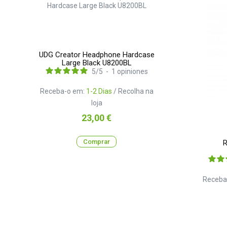
UDG Creator Headphone Hardcase
Large Black U8200BL
5
/
5
-
1
opiniones
Receba-o em:
1-2 Dias
/ Recolha na
loja
Preço
23,00 €
Comprar
R
Receba