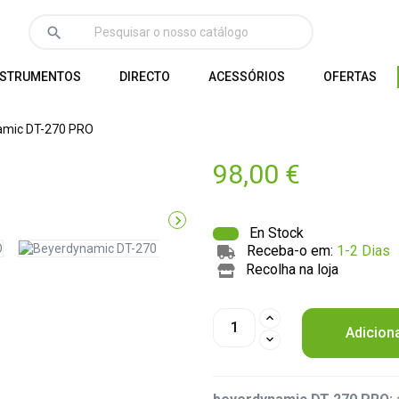
search
NSTRUMENTOS
DIRECTO
ACESSÓRIOS
OFERTAS
amic DT-270 PRO
98,00 €

En Stock
Receba-o em:
1-2 Dias
Recolha na loja
Adicion