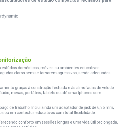
auscultadores de estúdio compactos fechados para
onitorização
m estúdios domésticos, móveis ou ambientes educativos.
e agudos claros sem se tornarem agressivos, sendo adequados
amento graças à construção fechada e às almofadas de veludo
áudio, mesas, portáteis, tablets ou até smartphones sem
spaço de trabalho. Inclui ainda um adaptador de jack de 6,35 mm,
 ou em contextos educativos com total flexibilidade.
oferecendo conforto em sessões longas e uma vida útil prolongada.