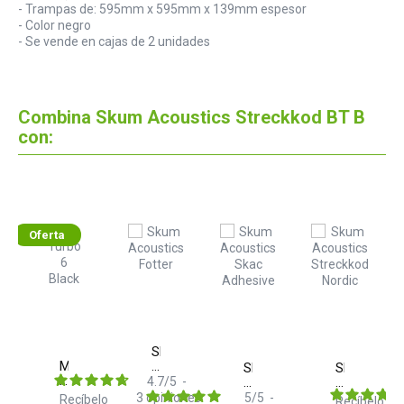
- Trampas de: 595mm x 595mm x 139mm espesor
- Color negro
- Se vende en cajas de 2 unidades
Combina Skum Acoustics Streckkod BT B
con:
Oferta
Skum
Monkey
Acoustics
m
Skum
Skum
Banana
Fotter
stics
4.7
/
5
-
Acoustics
Acoustics
Turbo
ckkod
Skac
Streckkod
3
opiniones
5
/
5
-
Recíbelo
elo
Recíbelo