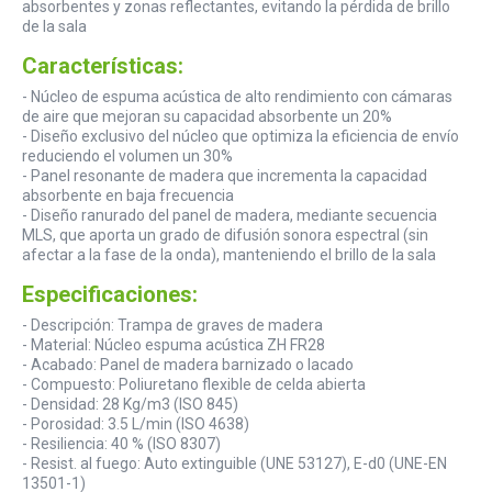
absorbentes y zonas reflectantes, evitando la pérdida de brillo
de la sala
Características:
- Núcleo de espuma acústica de alto rendimiento con cámaras
de aire que mejoran su capacidad absorbente un 20%
- Diseño exclusivo del núcleo que optimiza la eficiencia de envío
reduciendo el volumen un 30%
- Panel resonante de madera que incrementa la capacidad
absorbente en baja frecuencia
- Diseño ranurado del panel de madera, mediante secuencia
MLS, que aporta un grado de difusión sonora espectral (sin
afectar a la fase de la onda), manteniendo el brillo de la sala
Especificaciones:
- Descripción: Trampa de graves de madera
- Material: Núcleo espuma acústica ZH FR28
- Acabado: Panel de madera barnizado o lacado
- Compuesto: Poliuretano flexible de celda abierta
- Densidad: 28 Kg/m3 (ISO 845)
- Porosidad: 3.5 L/min (ISO 4638)
- Resiliencia: 40 % (ISO 8307)
- Resist. al fuego: Auto extinguible (UNE 53127), E-d0 (UNE-EN
13501-1)