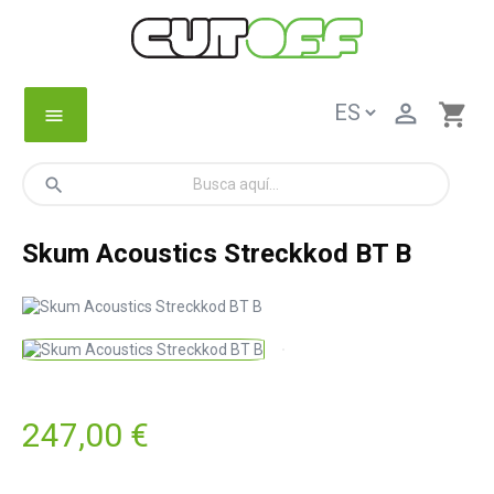

shopping_cart
menu
search
Skum Acoustics Streckkod BT B
247,00 €