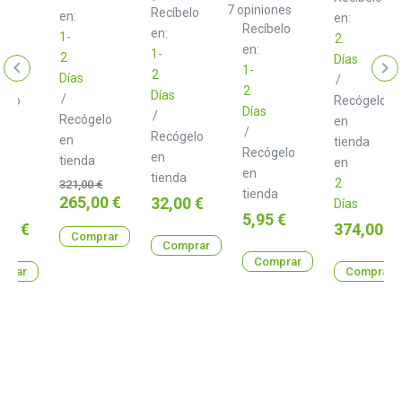
6
Adhesive
Nordic
7
opiniones
Recíbelo
en:
en:
Black
c
Recíbelo
en:
1-
2
en:
1-
2
Días
1-
2
Días
/
2
Días
/
gelo
Recógelo
Días
/
Recógelo
en
/
Recógelo
en
a
tienda
Recógelo
en
tienda
en
en
tienda
Precio
2
321,00 €
tienda
base
Precio
265,00 €
Precio
32,00 €
Días
Precio
5,95 €
o
Precio
00 €
374,00 €
Comprar
Comprar
Comprar
prar
Comprar