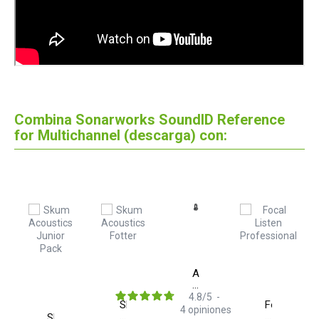
Combina Sonarworks SoundID Reference
for Multichannel (descarga) con:
Audio
Technica
ATH
4.8
/
5
-
Skum
Focal
M50x
4
opiniones
Acoustics
Listen
m
Skum