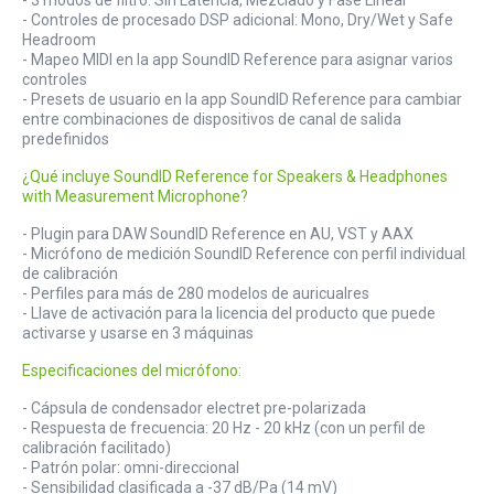
- 3 modos de filtro: Sin Latencia, Mezclado y Fase Lineal
- Controles de procesado DSP adicional: Mono, Dry/Wet y Safe
Headroom
- Mapeo MIDI en la app SoundID Reference para asignar varios
controles
- Presets de usuario en la app SoundID Reference para cambiar
entre combinaciones de dispositivos de canal de salida
predefinidos
¿Qué incluye SoundID Reference for Speakers & Headphones
with Measurement Microphone?
- Plugin para DAW SoundID Reference en AU, VST y AAX
- Micrófono de medición SoundID Reference con perfil individual
de calibración
- Perfiles para más de 280 modelos de auricualres
- Llave de activación para la licencia del producto que puede
activarse y usarse en 3 máquinas
Especificaciones del micrófono:
- Cápsula de condensador electret pre-polarizada
- Respuesta de frecuencia: 20 Hz - 20 kHz (con un perfil de
calibración facilitado)
- Patrón polar: omni-direccional
- Sensibilidad clasificada a -37 dB/Pa (14 mV)