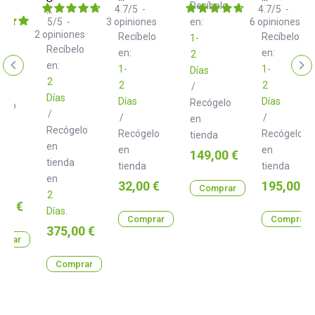
Recíbelo
Fotter
Profession
stics
Acoustics
4.7
/
5
-
4.7
/
5
-
Junior
5
/
5
-
3
opiniones
en:
6
opiniones
elo
o
Pack
2
opiniones
Recíbelo
Recíbelo
1-
Recíbelo
en:
en:
2
en:
1-
1-
Días
2
2
2
/
Días
Días
Días
Recógelo
gelo
/
/
/
en
Recógelo
Recógelo
Recógelo
tienda
a
en
en
en
Precio
149,00 €
tienda
tienda
tienda
en
Precio
Precio
32,00 €
195,00 €
Comprar
2
o
00 €
Días.
Comprar
Comprar
Precio
375,00 €
prar
Comprar