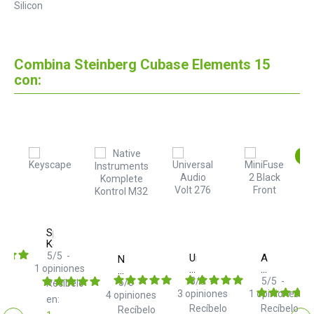
Silicon
Combina Steinberg Cubase Elements 15
con:
O
Spectrasonics
Keyscape
5
/
5
-
Universal
Arturia
Native
1
opiniones
Audio
MiniFuse
Instruments
Volt
2
Komplete
5
/
5
-
5
/
5
-
5
/
5
-
Recíbelo
276
Black
Kontrol
3
opiniones
1
opiniones
4
opiniones
elo
en:
USB
M32
Recíbelo
Recíbelo
Recíbelo