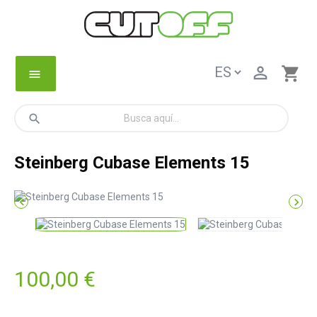

shopping_cart
menu
search
Steinberg Cubase Elements 15


100,00 €