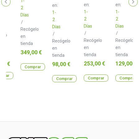
Recording
1-
Studio
en:
en:
en:
2
1-
1-
1-
Días
2
2
2
/
Días
Días
Días
Recógelo
/
/
/
gelo
en
Recógelo
Recógelo
Recógelo
tienda
en
en
en
a
Precio
349,00 €
tienda
tienda
tienda
o
0 €
Precio
Precio
o
253,00 €
129,00 €
00 €
Precio
98,00 €
Comprar
prar
Comprar
Comprar
Comprar