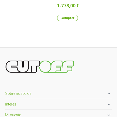
Precio
1.778,00 €
Comprar

Sobre nosotros

Interés

Mi cuenta