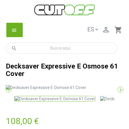

shopping_cart
menu
search
Decksaver Expressive E Osmose 61
Cover


108,00 €