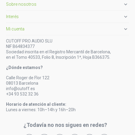

Sobre nosotros

Interés

Mi cuenta
CUTOFF PRO AUDIO SLU
NIF B64834377
Sociedad inscrita en el Registro Mercantil de Barcelona,
en el Tomo 40533, Folio 8, Inscripción 1ª, Hoja B366375.
¿Dónde estamos?
Calle Roger de Flor 122
08013 Barcelona
info@cutoff.es
+34 93 532 32 36
Horario de atención al cliente:
Lunes a viernes: 10h–14h y 16h–20h
¿Todavía no nos sigues en redes?