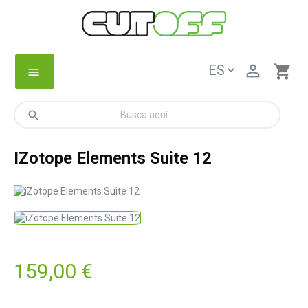

shopping_cart
menu
search
IZotope Elements Suite 12
159,00 €