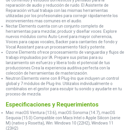
de contenido y estudios domésticos y pensado para la
reparación de audio y reducción de ruido. El Asistente de
Reparación virtual trabaja con las mismas herramientas
utilizadas por los profesionales para corregir rápidamente los
inconvenientes mas comunes en el audio.
Nectar Elements cuenta con un conjunto completo de
herramientas para mezclar, producir y diseñar voces. Explore
nuevos módulos como Auto-Level para mayor coherencia,
Voices para capas vocales, Backer para cantantes de fondo y
Vocal Assistant para un procesamiento fácil y potente.
Ozone Elements ofrece procesamiento de vanguardia y flujos de
trabajo impulsados ​​por IA. Prepare sus pistas para su
lanzamiento sin esfuerzo y libera todo el potencial de tus
producciones.Crea la experiencia auditiva perfecta con la
colección de herramientas de masterización.
Neutron Elements viene con 8 Plug-Ins que incluyen un control
global y 7 módulos de Plug-Ins. Utilizalos individualmente o
combínalos en el gestor para esculpir tu sonido y ayudarte en tu
proceso de mezcla.
Especificaciones y Requerimientos
Mac: macOS Ventura (13.6), macOS Sonoma (14.7), macOS
Sequoia (15.0) Compatible con Macs Intel o Apple Silicon (serie
M) (nativo y Rosetta), Win: Windows 10 (22H2), Windows 11
(23H2)