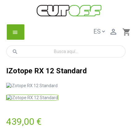

shopping_cart
menu
search
IZotope RX 12 Standard
439,00 €