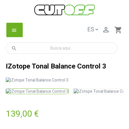

shopping_cart
menu
search
IZotope Tonal Balance Control 3
139,00 €