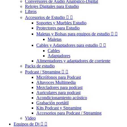
Conversores de Audio Analógico-Digital
Relojes Digitales para Estudio
Libros
Accesorios de Estudio


Soportes y Muebles Estudio
Protectores para Estudio
Maletas y Bolsas para equipos de estudio


Maletas
Cables y Adaptadores para estudio


Cables
Adaptadores
Alimentadores y adaptadores de corriente
Packs de estudio
Podcast / Streaming


Micrófonos para Podcast
Altavoces Multimedia
Mezcladores para podcast
Auriculares para podcast
Acondicionamiento acústico
Grabación portátil
Kits Podcast y Streaming
Accesorios para Podcast / Streaming
Video
Equipos de Dj

