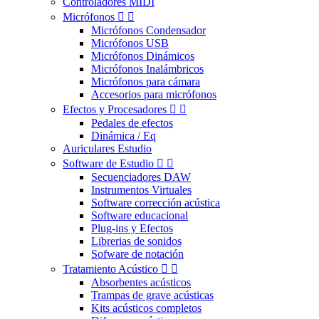
Controladores MIDI
Micrófonos


Micrófonos Condensador
Micrófonos USB
Micrófonos Dinámicos
Micrófonos Inalámbricos
Micrófonos para cámara
Accesorios para micrófonos
Efectos y Procesadores


Pedales de efectos
Dinámica / Eq
Auriculares Estudio
Software de Estudio


Secuenciadores DAW
Instrumentos Virtuales
Software corrección acústica
Software educacional
Plug-ins y Efectos
Librerias de sonidos
Sofware de notación
Tratamiento Acústico


Absorbentes acústicos
Trampas de grave acústicas
Kits acústicos completos