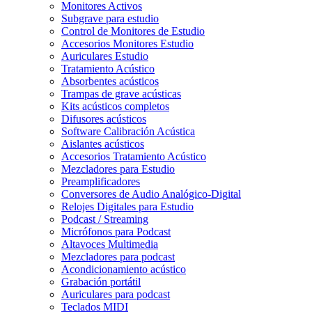
Monitores Activos
Subgrave para estudio
Control de Monitores de Estudio
Accesorios Monitores Estudio
Auriculares Estudio
Tratamiento Acústico
Absorbentes acústicos
Trampas de grave acústicas
Kits acústicos completos
Difusores acústicos
Software Calibración Acústica
Aislantes acústicos
Accesorios Tratamiento Acústico
Mezcladores para Estudio
Preamplificadores
Conversores de Audio Analógico-Digital
Relojes Digitales para Estudio
Podcast / Streaming
Micrófonos para Podcast
Altavoces Multimedia
Mezcladores para podcast
Acondicionamiento acústico
Grabación portátil
Auriculares para podcast
Teclados MIDI