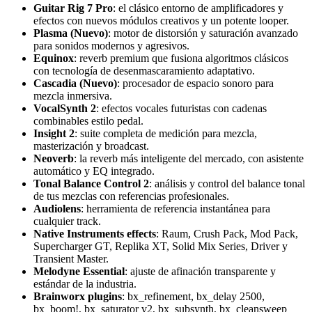
Guitar Rig 7 Pro
: el clásico entorno de amplificadores y
efectos con nuevos módulos creativos y un potente looper.
Plasma (Nuevo)
: motor de distorsión y saturación avanzado
para sonidos modernos y agresivos.
Equinox
: reverb premium que fusiona algoritmos clásicos
con tecnología de desenmascaramiento adaptativo.
Cascadia (Nuevo)
: procesador de espacio sonoro para
mezcla inmersiva.
VocalSynth 2
: efectos vocales futuristas con cadenas
combinables estilo pedal.
Insight 2
: suite completa de medición para mezcla,
masterización y broadcast.
Neoverb
: la reverb más inteligente del mercado, con asistente
automático y EQ integrado.
Tonal Balance Control 2
: análisis y control del balance tonal
de tus mezclas con referencias profesionales.
Audiolens
: herramienta de referencia instantánea para
cualquier track.
Native Instruments effects
: Raum, Crush Pack, Mod Pack,
Supercharger GT, Replika XT, Solid Mix Series, Driver y
Transient Master.
Melodyne Essential
: ajuste de afinación transparente y
estándar de la industria.
Brainworx plugins
: bx_refinement, bx_delay 2500,
bx_boom!, bx_saturator v2, bx_subsynth, bx_cleansweep