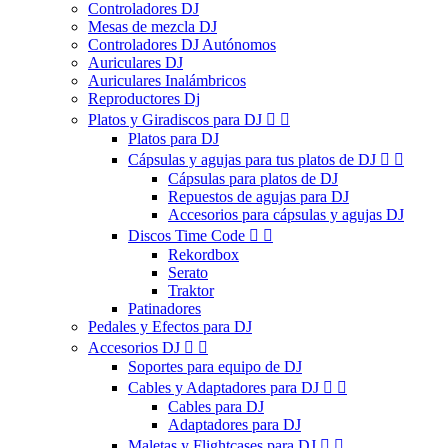
Controladores DJ
Mesas de mezcla DJ
Controladores DJ Autónomos
Auriculares DJ
Auriculares Inalámbricos
Reproductores Dj
Platos y Giradiscos para DJ


Platos para DJ
Cápsulas y agujas para tus platos de DJ


Cápsulas para platos de DJ
Repuestos de agujas para DJ
Accesorios para cápsulas y agujas DJ
Discos Time Code


Rekordbox
Serato
Traktor
Patinadores
Pedales y Efectos para DJ
Accesorios DJ


Soportes para equipo de DJ
Cables y Adaptadores para DJ


Cables para DJ
Adaptadores para DJ
Maletas y Flightcases para DJ

