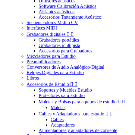
Difusores acústicos
Software Calibración Acústica
Aislantes acústicos
Accesorios Tratamiento Acústico
Secuenciadores Midi o CV
Interfaces MIDI
Grabadores digitales


Grabadores portátiles
Grabadores multipista
Accesorios para Grabadores
Mezcladores para Estudio
Preamplificadores
Conversores de Audio Analógico-Digital
Relojes Digitales para Estudio
Libros
Accesorios de Estudio


Soportes y Muebles Estudio
Protectores para Estudio
Maletas y Bolsas para equipos de estudio


Maletas
Cables y Adaptadores para estudio


Cables
Adaptadores
Alimentadores y adaptadores de corriente