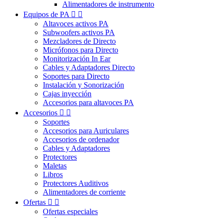
Alimentadores de instrumento
Equipos de PA


Altavoces activos PA
Subwoofers activos PA
Mezcladores de Directo
Micrófonos para Directo
Monitorización In Ear
Cables y Adaptadores Directo
Soportes para Directo
Instalación y Sonorización
Cajas inyección
Accesorios para altavoces PA
Accesorios


Soportes
Accesorios para Auriculares
Accesorios de ordenador
Cables y Adaptadores
Protectores
Maletas
Libros
Protectores Auditivos
Alimentadores de corriente
Ofertas


Ofertas especiales