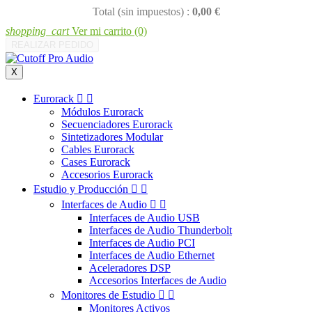
Total (sin impuestos) :
0,00 €
shopping_cart
Ver mi carrito
(0)
REALIZAR PEDIDO
X
Eurorack


Módulos Eurorack
Secuenciadores Eurorack
Sintetizadores Modular
Cables Eurorack
Cases Eurorack
Accesorios Eurorack
Estudio y Producción


Interfaces de Audio


Interfaces de Audio USB
Interfaces de Audio Thunderbolt
Interfaces de Audio PCI
Interfaces de Audio Ethernet
Aceleradores DSP
Accesorios Interfaces de Audio
Monitores de Estudio


Monitores Activos