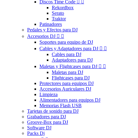
Discos Time Code


Rekordbox
Serato
Traktor
Patinadores
Pedales y Efectos para DJ
Accesorios DJ


Soportes para equipo de DJ
Cables y Adaptadores para DJ


Cables para DJ
Adaptadores para DJ
Maletas y Flightcases para DJ


Maletas para DJ
Flightcases para DJ
Protectores para equipos DJ
Accesorios Auriculares DJ
Limpieza
Alimentadores para equipos DJ
Memorias Flash USB
Tarjetas de sonido para DJ
Grabadores para DJ
Groove-Box para DJ
Software DJ
Packs Dj