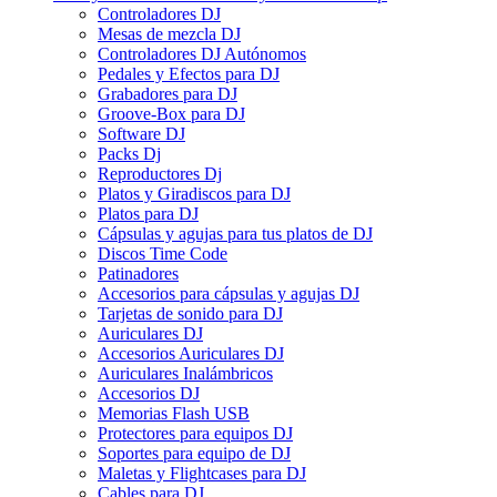
Controladores DJ
Mesas de mezcla DJ
Controladores DJ Autónomos
Pedales y Efectos para DJ
Grabadores para DJ
Groove-Box para DJ
Software DJ
Packs Dj
Reproductores Dj
Platos y Giradiscos para DJ
Platos para DJ
Cápsulas y agujas para tus platos de DJ
Discos Time Code
Patinadores
Accesorios para cápsulas y agujas DJ
Tarjetas de sonido para DJ
Auriculares DJ
Accesorios Auriculares DJ
Auriculares Inalámbricos
Accesorios DJ
Memorias Flash USB
Protectores para equipos DJ
Soportes para equipo de DJ
Maletas y Flightcases para DJ
Cables para DJ