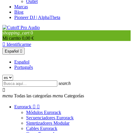
Outlet
Marcas
Blog
Pioneer DJ | AlphaTheta
shopping_cart
0
Mi carrito
0,00 €

Identificarme
Español

Español
Português
search

menu
Todas las categorías
menu
Categorías
Eurorack


Módulos Eurorack
Secuenciadores Eurorack
Sintetizadores Modular
Cables Eurorack