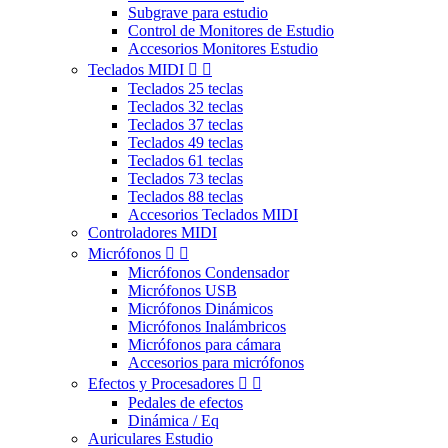
Subgrave para estudio
Control de Monitores de Estudio
Accesorios Monitores Estudio
Teclados MIDI


Teclados 25 teclas
Teclados 32 teclas
Teclados 37 teclas
Teclados 49 teclas
Teclados 61 teclas
Teclados 73 teclas
Teclados 88 teclas
Accesorios Teclados MIDI
Controladores MIDI
Micrófonos


Micrófonos Condensador
Micrófonos USB
Micrófonos Dinámicos
Micrófonos Inalámbricos
Micrófonos para cámara
Accesorios para micrófonos
Efectos y Procesadores


Pedales de efectos
Dinámica / Eq
Auriculares Estudio