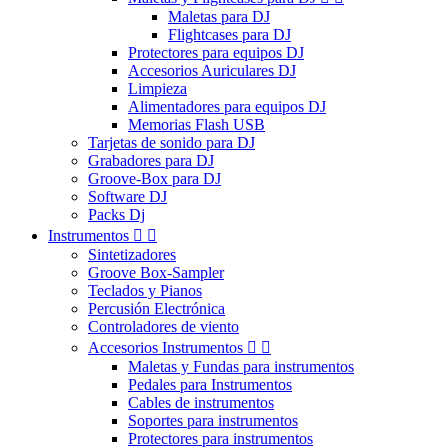
Maletas para DJ
Flightcases para DJ
Protectores para equipos DJ
Accesorios Auriculares DJ
Limpieza
Alimentadores para equipos DJ
Memorias Flash USB
Tarjetas de sonido para DJ
Grabadores para DJ
Groove-Box para DJ
Software DJ
Packs Dj
Instrumentos


Sintetizadores
Groove Box-Sampler
Teclados y Pianos
Percusión Electrónica
Controladores de viento
Accesorios Instrumentos


Maletas y Fundas para instrumentos
Pedales para Instrumentos
Cables de instrumentos
Soportes para instrumentos
Protectores para instrumentos