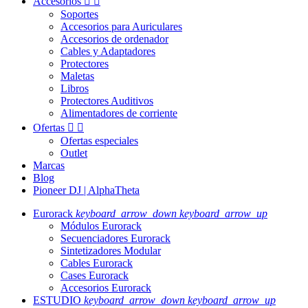
Accesorios


Soportes
Accesorios para Auriculares
Accesorios de ordenador
Cables y Adaptadores
Protectores
Maletas
Libros
Protectores Auditivos
Alimentadores de corriente
Ofertas


Ofertas especiales
Outlet
Marcas
Blog
Pioneer DJ | AlphaTheta
Eurorack
keyboard_arrow_down
keyboard_arrow_up
Módulos Eurorack
Secuenciadores Eurorack
Sintetizadores Modular
Cables Eurorack
Cases Eurorack
Accesorios Eurorack
ESTUDIO
keyboard_arrow_down
keyboard_arrow_up