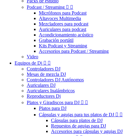
Packs de estudio
Podcast / Streaming


Micrófonos para Podcast
Altavoces Multimedia
Mezcladores para podcast
Auriculares para podcast
Acondicionamiento acústico
Grabación portátil
Kits Podcast y Streaming
Accesorios para Podcast / Streaming
Video
Equipos de Dj


Controladores DJ
Mesas de mezcla DJ
Controladores DJ Autónomos
Auriculares DJ
Auriculares Inalámbricos
Reproductores Dj
Platos y Giradiscos para DJ


Platos para DJ
Cápsulas y agujas para tus platos de DJ


Cápsulas para platos de DJ
Repuestos de agujas para DJ
Accesorios para cápsulas y agujas DJ