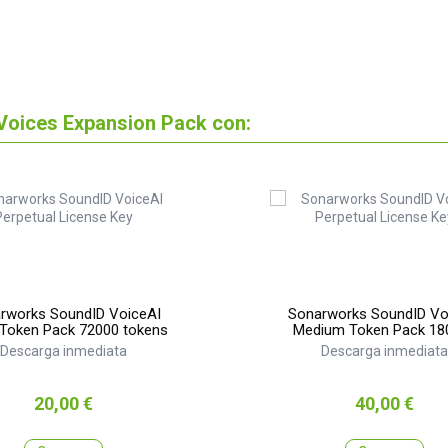
oices Expansion Pack con:
rworks SoundID VoiceAI
Sonarworks SoundID Vo
 Token Pack 72000 tokens
Medium Token Pack 18
tokens
Descarga inmediata
Descarga inmediata
Precio
Precio
20,00 €
40,00 €