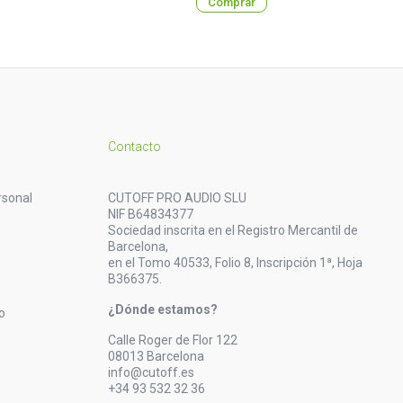
Comprar
Contacto
rsonal
CUTOFF PRO AUDIO SLU
NIF B64834377
Sociedad inscrita en el Registro Mercantil de
Barcelona,
en el Tomo 40533, Folio 8, Inscripción 1ª, Hoja
B366375.
¿Dónde estamos?
o
Calle Roger de Flor 122
08013 Barcelona
info@cutoff.es
+34 93 532 32 36