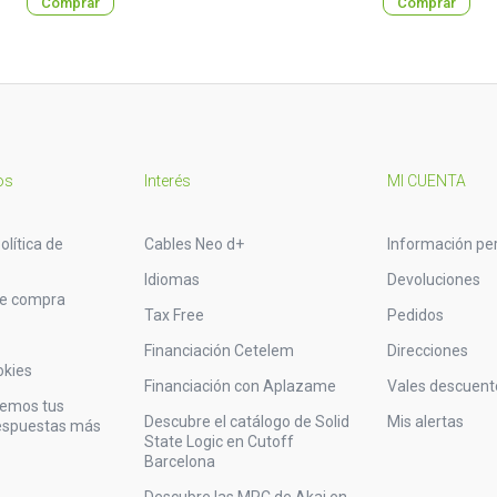
Comprar
Comprar
os
Interés
MI CUENTA
olítica de
Cables Neo d+
Información pe
Idiomas
Devoluciones
de compra
Tax Free
Pedidos
Financiación Cetelem
Direcciones
okies
Financiación con Aplazame
Vales descuent
vemos tus
Descubre el catálogo de Solid
Mis alertas
respuestas más
State Logic en Cutoff
Barcelona