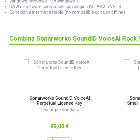
Windows: Windows 10 o Windows 11
DAW o software compatible con plugins AU, AAX o VST3
Conexión a internet estable (no compatible con uso offline)
Combina Sonarworks SoundID VoiceAI Rock V
Sonarworks SoundID VoiceAI
Sona
Perpetual License Key
Small
Descarga inmediata
Precio
99,00 €