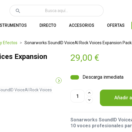
search
NSTRUMENTOS
DIRECTO
ACCESORIOS
OFERTAS
 y Efectos
Sonarworks SoundID VoiceAI Rock Voices Expansion Pack
ices Expansion
29,00 €
Descarga inmediata

Añadir a
Sonarworks SoundID VoiceA
10 voces profesionales par