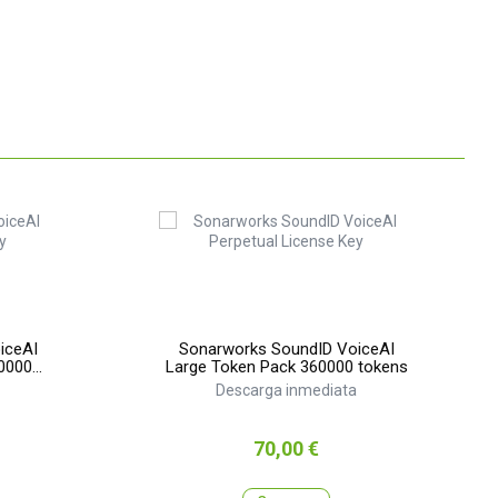
iceAI
Sonarworks SoundID VoiceAI
0000
Large Token Pack 360000 tokens
Descarga inmediata
Precio
70,00 €