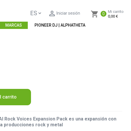

Mi carrito
shopping_cart
Iniciar sesión
0
0,00 €
MARCAS
PIONEER DJ | ALPHATHETA
l carrito
I Rock Voices Expansion Pack es una expansión con
a producciones rock y metal