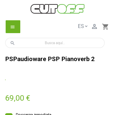

shopping_cart
menu
search
PSPaudioware PSP Pianoverb 2
69,00 €
Descarga inmediata