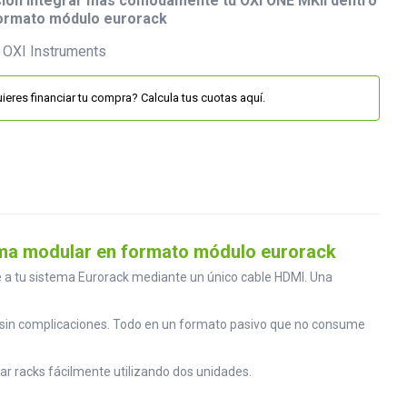
sion integrar más cómodamente tu OXI ONE MKII dentro
formato módulo eurorack
ieres financiar tu compra? Calcula tus cuotas aquí.
tema modular en formato módulo eurorack
e a tu sistema Eurorack mediante un único cable HDMI. Una
set sin complicaciones. Todo en un formato pasivo que no consume
ar racks fácilmente utilizando dos unidades.