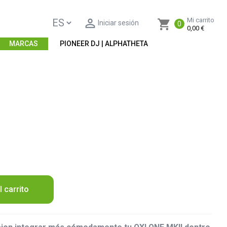

Mi carrito
shopping_cart
Iniciar sesión
0
0,00 €
MARCAS
PIONEER DJ | ALPHATHETA
l carrito