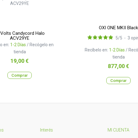
OXI ONE MKII Black
Volts Candycord Halo
ACV29YE
5
/
5
-
3
opi
o en:
1-2 Días
/ Recógelo en
Recíbelo en:
1-2 Días
/ Recó
tienda
tienda
Precio
19,00 €
Precio
877,00 €
Comprar
Comprar
os
Interés
MI CUENTA