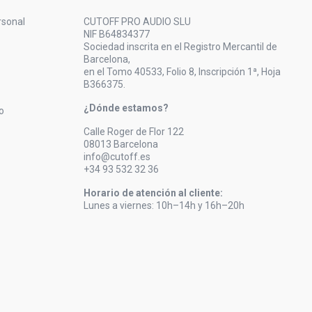
rsonal
CUTOFF PRO AUDIO SLU
NIF B64834377
Sociedad inscrita en el Registro Mercantil de
Barcelona,
en el Tomo 40533, Folio 8, Inscripción 1ª, Hoja
B366375.
¿Dónde estamos?
o
Calle Roger de Flor 122
08013 Barcelona
info@cutoff.es
+34 93 532 32 36
Horario de atención al cliente:
Lunes a viernes: 10h–14h y 16h–20h