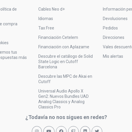
olítica de
Cables Neo d+
Información pe
Idiomas
Devoluciones
de compra
Tax Free
Pedidos
Financiación Cetelem
Direcciones
okies
Financiación con Aplazame
Vales descuent
vemos tus
Descubre el catálogo de Solid
Mis alertas
respuestas más
State Logic en Cutoff
Barcelona
Descubre las MPC de Akai en
Cutoff
Universal Audio Apollo X
Gen2: Nuevos Bundles UAD
Analog Classics y Analog
Classics Pro
¿Todavía no nos sigues en redes?