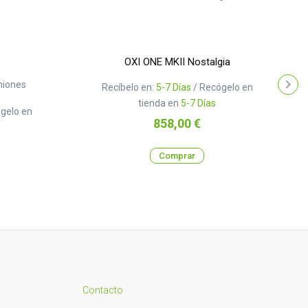
OXI ONE MKII Nostalgia
niones
Recíbelo en:
5-7 Días
/ Recógelo en
tienda en
5-7 Días
gelo en
Precio
858,00 €
Comprar
Contacto