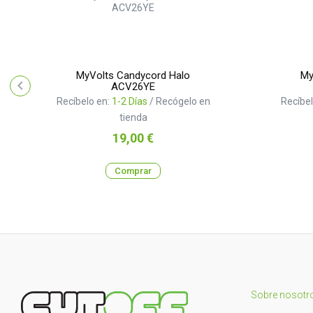
MyVolts Candycord Halo
My
ACV26YE
Recíbelo en:
1-2 Días
/ Recógelo en
Recíbel
tienda
Precio
19,00 €
Comprar
Sobre nosotr