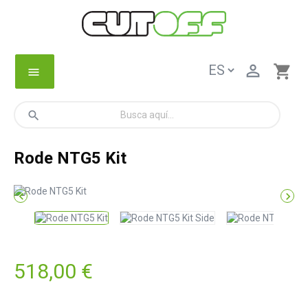

shopping_cart
menu
search
Rode NTG5 Kit


518,00 €