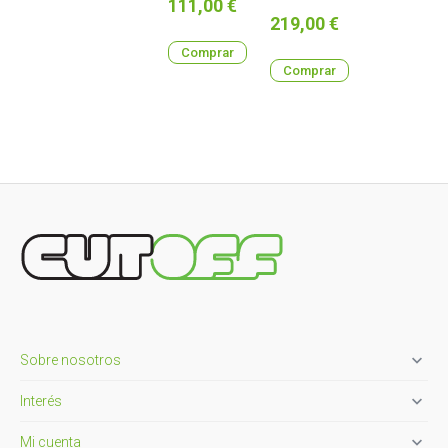
Precio
111,00 €
Precio
219,00 €
Comprar
Comprar

Sobre nosotros

Interés

Mi cuenta