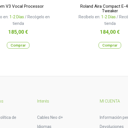
m V3 Vocal Processor
Roland Aira Compact E-4
Tweaker
o en:
1-2 Días
/ Recógelo en
Recíbelo en:
1-2 Días
/ Recó
tienda
tienda
Precio
Precio
185,00 €
184,00 €
Comprar
Comprar
os
Interés
MI CUENTA
olítica de
Cables Neo d+
Información pe
Idiomas
Devoluciones