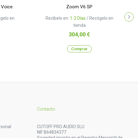
 Voice
Zoom V6 SP
gelo en
Recíbelo en:
1-2 Días
/ Recógelo en
tienda
Precio
304,00 €
Comprar
Contacto
rsonal
CUTOFF PRO AUDIO SLU
NIF B64834377
Sociedad inscrita en el Registro Mercantil de