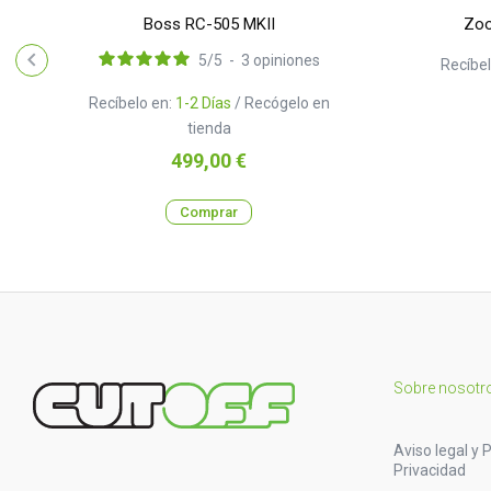
Boss RC-505 MKII
Zoo
5
/
5
-
3
opiniones
Recíbel
Recíbelo en:
1-2 Días
/ Recógelo en
tienda
Precio
499,00 €
Comprar
Sobre nosotr
Aviso legal y P
Privacidad