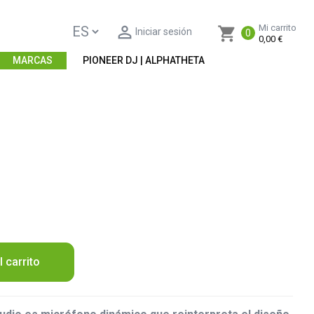

Mi carrito
shopping_cart
Iniciar sesión
0
0,00 €
MARCAS
PIONEER DJ | ALPHATHETA
l carrito