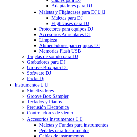
Cables para DJ
Adaptadores para DJ
Maletas y Flightcases para DJ


Maletas para DJ
Flightcases para DJ
Protectores para equipos DJ
Accesorios Auriculares DJ
Limpieza
Alimentadores para equipos DJ
Memorias Flash USB
Tarjetas de sonido para DJ
Grabadores para DJ
Groove-Box para DJ
Software DJ
Packs Dj
Instrumentos


Sintetizadores
Groove Box-Sampler
Teclados y Pianos
Percusión Electrónica
Controladores de viento
Accesorios Instrumentos


Maletas y Fundas para instrumentos
Pedales para Instrumentos
Cables de instrumentos