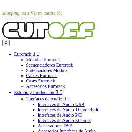
shopping_cart
Ver mi carrito
(0)
REALIZAR PEDIDO
X
Eurorack


Módulos Eurorack
Secuenciadores Eurorack
Sintetizadores Modular
Cables Eurorack
Cases Eurorack
Accesorios Eurorack
Estudio y Producción


Interfaces de Audio


Interfaces de Audio USB
Interfaces de Audio Thunderbolt
Interfaces de Audio PCI
Interfaces de Audio Ethernet
Aceleradores DSP
Accesorios Interfaces de Audio