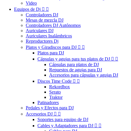
Video
Equipos de Dj


Controladores DJ
Mesas de mezcla DJ
Controladores DJ Autónomos
Auriculares DJ
Auriculares Inalámbricos
Reproductores Dj
Platos y Giradiscos para DJ


Platos para DJ
Cápsulas y agujas para tus platos de DJ


Cápsulas para platos de DJ
Repuestos de agujas para DJ
Accesorios para cápsulas y agujas DJ
Discos Time Code


Rekordbox
Serato
Traktor
Patinadores
Pedales y Efectos para DJ
Accesorios DJ


Soportes para equipo de DJ
Cables y Adaptadores para DJ

