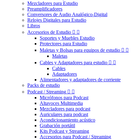
Mezcladores para Estudio
Preamplificadores
Conversores de Audio Analógico-Digital
Relojes Digitales para Estudio
Libros
Accesorios de Estudio


Soportes y Muebles Estudio
Protectores para Estudio
Maletas y Bolsas para equipos de estudio


Maletas
Cables y Adaptadores para estudio


Cables
Adaptadores
Alimentadores y adaptadores de corriente
Packs de estudio
Podcast / Streaming


Micrófonos para Podcast
Altavoces Multimedia
Mezcladores para podcast
Auriculares para podcast
Acondicionamiento acústico
Grabación portátil
Kits Podcast y Streaming
Accesorios para Podcast / Streaming