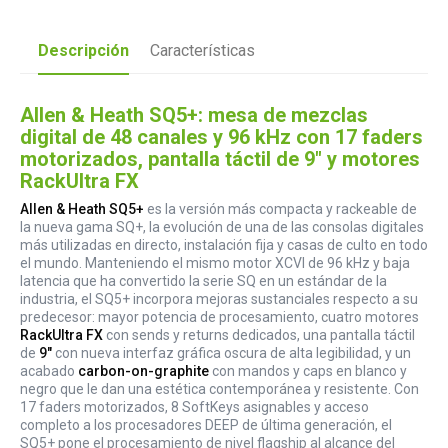
Descripción
Características
Allen & Heath SQ5+: mesa de mezclas
digital de 48 canales y 96 kHz con 17 faders
motorizados, pantalla táctil de 9" y motores
RackUltra FX
Allen & Heath SQ5+
es la versión más compacta y rackeable de
la nueva gama SQ+, la evolución de una de las consolas digitales
más utilizadas en directo, instalación fija y casas de culto en todo
el mundo. Manteniendo el mismo motor XCVI de 96 kHz y baja
latencia que ha convertido la serie SQ en un estándar de la
industria, el SQ5+ incorpora mejoras sustanciales respecto a su
predecesor: mayor potencia de procesamiento, cuatro motores
RackUltra FX
con sends y returns dedicados, una pantalla táctil
de
9"
con nueva interfaz gráfica oscura de alta legibilidad, y un
acabado
carbon-on-graphite
con mandos y caps en blanco y
negro que le dan una estética contemporánea y resistente. Con
17 faders motorizados, 8 SoftKeys asignables y acceso
completo a los procesadores DEEP de última generación, el
SQ5+ pone el procesamiento de nivel flagship al alcance del