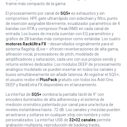
frame más compacto de la gama.
El procesamiento por canal de
SQ5+
es exhaustivo y sin
compromiso: HPF, gate ultrarrápido con sidechain y filtro, punto
de inserción asignable libremente, ecualizador paramétrico de 4
bandas con RTA y compresor Peak/RMS en cada canal de
entrada. Los buses de mezcla cuentan con EQ paramétrico y
gráfico de 28 bandas más compresor como estándar. Los cuatro
motores RackUltra FX
—desarrollados originalmente para el
sistema flagship dLive— ofrecen reverberaciones de alta gama,
afinación vocal, procesadores de pitch, modelado de
amplificadores y saturación, cada uno con sus propios sends y
returns estéreo dedicados. Los módulos DEEP de procesamiento
analógico modelado se pueden insertar en todos los canales y
buses simultáneamente sin añadir latencia. Al registrar el SQ5+,
el usuario recibe el
PlusPack
gratuito con todos los Add-Ons
DEEP y RackExtra FX disponibles en el lanzamiento.
La interfaz de
SQ5+
combina la pantalla táctil de 9" con
encoders iluminados de alta adherencia y el sistema de
medición cromático patentado por canal para una lectura de
niveles instantánea hasta -72 dB. Los canales y mezclas pueden
arrastrarse y soltarse en cualquier strip con nombre y color
personalizados. La interfaz USB de
32×32 canales
permite
grabación multipista, reproducción de backing tracks,