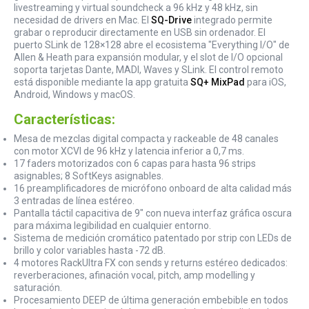
livestreaming y virtual soundcheck a 96 kHz y 48 kHz, sin
necesidad de drivers en Mac. El
SQ-Drive
integrado permite
grabar o reproducir directamente en USB sin ordenador. El
puerto SLink de 128×128 abre el ecosistema "Everything I/O" de
Allen & Heath para expansión modular, y el slot de I/O opcional
soporta tarjetas Dante, MADI, Waves y SLink. El control remoto
está disponible mediante la app gratuita
SQ+ MixPad
para iOS,
Android, Windows y macOS.
Características:
Mesa de mezclas digital compacta y rackeable de 48 canales
con motor XCVI de 96 kHz y latencia inferior a 0,7 ms.
17 faders motorizados con 6 capas para hasta 96 strips
asignables; 8 SoftKeys asignables.
16 preamplificadores de micrófono onboard de alta calidad más
3 entradas de línea estéreo.
Pantalla táctil capacitiva de 9" con nueva interfaz gráfica oscura
para máxima legibilidad en cualquier entorno.
Sistema de medición cromático patentado por strip con LEDs de
brillo y color variables hasta -72 dB.
4 motores RackUltra FX con sends y returns estéreo dedicados:
reverberaciones, afinación vocal, pitch, amp modelling y
saturación.
Procesamiento DEEP de última generación embebible en todos