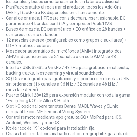
los canales y buses simultáneamente sin latencia adicional.
PlusPack gratuito al registrar el producto: todos los Add-Ons
DEEP y RackExtra FX disponibles en el lanzamiento.
Canal de entrada: HPF, gate con sidechain, insert asignable, EQ
paramétrico 4 bandas con RTA y compresor Peak/RMS.
Buses de mezcla: EQ paramétrico + EQ gráfico de 28 bandas +
compresor como estándar.
12 mezclas estéreo (configurables como grupos o auxiliares) +
LR + 3 matrices estéreo.
Mezclador automático de micrófonos (AMM) integrado: dos
AMM independientes de 24 canales o un solo AMM de 48
canales.
Interfaz USB 32×32 a 96 kHz / 48 kHz para grabación multipista,
backing tracks, livestreaming y virtual soundcheck.
SQ-Drive integrado para grabación y reproducción directa a USB
sin ordenador (16 canales a 96 kHz / 32 canales a 48 kHz /
mezcla estéreo).
Puerto SLink 128×128 para expansión modular con toda la gama
"Everything I/O" de Allen & Heath.
Slot I/O opcional para tarjetas Dante, MADI, Waves y SLink;
compatible con ME Personal Mixing System.
Control remoto mediante app gratuita SQ+ MixPad para iOS,
Android, Windows y macOS.
Kit de rack de 19" opcional para instalación fija.
Chasis todo-metal con acabado carbon-on-graphite; garantía de