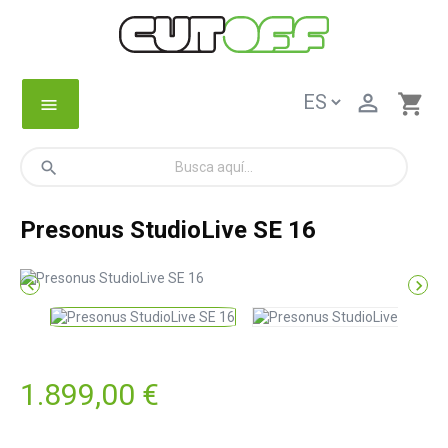

shopping_cart
menu
search
Presonus StudioLive SE 16


1.899,00 €