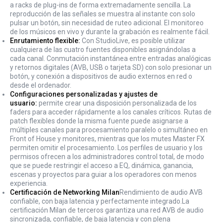
a racks de plug-ins de forma extremadamente sencilla. La
reproducción de las señales se muestra al instante con solo
pulsar un botón, sin necesidad de ruteo adicional. El monitoreo
de los músicos en vivo y durante la grabación es realmente fácil.
Enrutamiento flexible:
Con StudioLive, es posible utilizar
cualquiera de las cuatro fuentes disponibles asignándolas a
cada canal. Conmutación instantánea entre entradas analógicas
y retornos digitales (AVB, USB o tarjeta SD) con solo presionar un
botón, y conexión a dispositivos de audio externos en red o
desde el ordenador.
Configuraciones personalizadas y ajustes de
usuario:
permite crear una disposición personalizada de los
faders para acceder rápidamente a los canales críticos. Rutas de
patch flexibles donde la misma fuente puede asignarse a
múltiples canales para procesamiento paralelo o simultáneo en
Front of House y monitores, mientras que los mutes Master FX
permiten omitir el procesamiento. Los perfiles de usuario y los
permisos ofrecen a los administradores control total, de modo
que se puede restringir el acceso a EQ, dinámica, ganancia,
escenas y proyectos para guiar a los operadores con menos
experiencia.
Certificación de Networking
Milan
Rendimiento de audio AVB
confiable, con baja latencia y perfectamente integrado.La
certificación Milan de terceros garantiza una red AVB de audio
sincronizada, confiable, de baja latencia y con plena