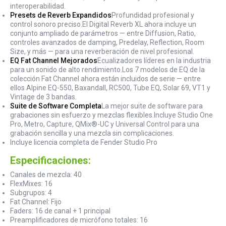
interoperabilidad.
Presets de Reverb
Expandidos
Profundidad profesional y
control sonoro preciso.El Digital Reverb XL ahora incluye un
conjunto ampliado de parámetros — entre Diffusion, Ratio,
controles avanzados de damping, Predelay, Reflection, Room
Size, y más — para una reverberación de nivel profesional.
EQ Fat Channel
Mejorados
Ecualizadores líderes en la industria
para un sonido de alto rendimiento.Los 7 modelos de EQ de la
colección Fat Channel ahora están incluidos de serie — entre
ellos Alpine EQ-550, Baxandall, RC500, Tube EQ, Solar 69, VT1 y
Vintage de 3 bandas.
Suite de Software
Completa
La mejor suite de software para
grabaciones sin esfuerzo y mezclas flexibles.Incluye Studio One
Pro, Metro, Capture, QMix®-UC y Universal Control para una
grabación sencilla y una mezcla sin complicaciones.
Incluye licencia completa de Fender Studio Pro
Especificaciones:
Canales de mezcla: 40
FlexMixes: 16
Subgrupos: 4
Fat Channel: Fijo
Faders: 16 de canal + 1 principal
Preamplificadores de micrófono totales: 16