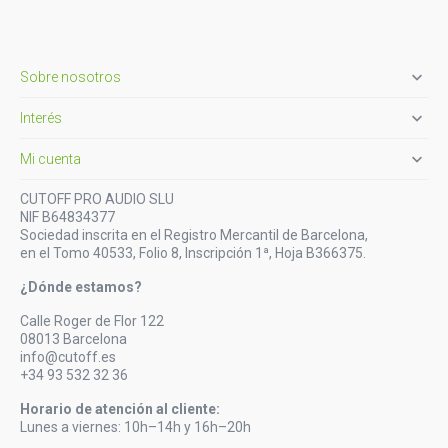

Sobre nosotros

Interés

Mi cuenta
CUTOFF PRO AUDIO SLU
NIF B64834377
Sociedad inscrita en el Registro Mercantil de Barcelona,
en el Tomo 40533, Folio 8, Inscripción 1ª, Hoja B366375.
¿Dónde estamos?
Calle Roger de Flor 122
08013 Barcelona
info@cutoff.es
+34 93 532 32 36
Horario de atención al cliente:
Lunes a viernes: 10h–14h y 16h–20h